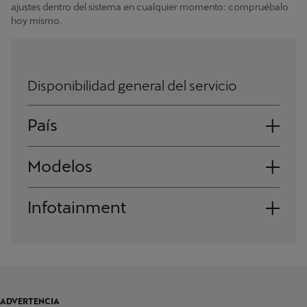
ajustes dentro del sistema en cualquier momento: compruébalo
hoy mismo.
Disponibilidad general del servicio
País
Andorra
Modelos
Albania
León
Infotainment
Austria
Fabricado a partir de 48/2020
León Sportstourer
Sistema de radio
Bosnia y Herzegovina
Fabricado a partir de 48/2020
Navi System
Bélgica
Formentor
Fabricado a partir de 48/2020
Bulgaria
ADVERTENCIA