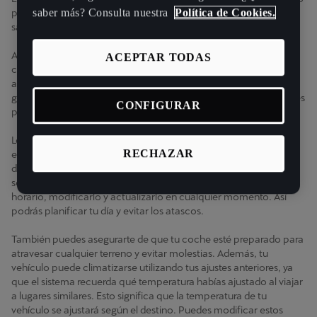
saber más? Consulta nuestra
Política de Cookies.
para ti, de modo que no tengas que preocuparte por esperar o
salir tarde.
A menudo, cuando tienes prisa, puede que no te acuerdes de
ACEPTAR TODAS
comprobar el nivel de carga de la batería o de ajustar el aire
acondicionado del modo en que te gusta. Todo esto cambia
gracias a My CUPRA app. Ahora puedes automatizar estos ajustes
CONFIGURAR
para no tener que adivinar cómo son ni conducir incómodo.
Lo mejor es que tu CUPRA funcionará siempre de la forma más
RECHAZAR
eficiente y segura posible, para que puedas centrarte en llegar a
donde necesitas. My CUPRA app es la mejor forma de llevar un
seguimiento anticipado del viaje de tu híbrido: puedes ver el
horario, modificarlo y actualizarlo en cualquier momento. Así
podrás planificar tu día y evitar los atascos.
También puedes asegurarte de que tu coche esté preparado para
atravesar cualquier terreno y evitar molestias. Además, tu
vehículo puede climatizarse utilizando tus ajustes anteriores, ya
que el sistema recuerda qué temperatura habías ajustado al viajar
a lugares similares. Esto significa que la temperatura de tu
vehículo se ajustará según el destino. Puedes modificar estos