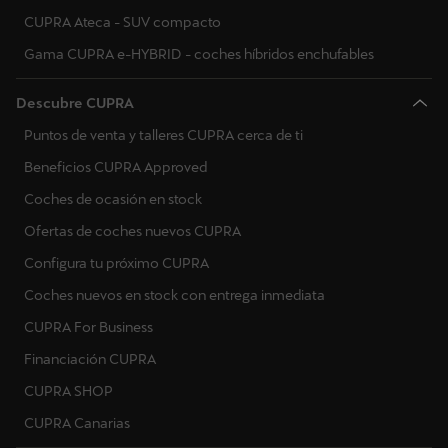
CUPRA Ateca - SUV compacto
Países Bajos
Gama CUPRA e-HYBRID - coches híbridos enchufables
Noruega
Descubre CUPRA
Polonia
Puntos de venta y talleres CUPRA cerca de ti
Portugal
Beneficios CUPRA Approved
Rumanía
Coches de ocasión en stock
Serbia
Ofertas de coches nuevos CUPRA
Configura tu próximo CUPRA
Suecia
Coches nuevos en stock con entrega inmediata
Eslovenia
CUPRA For Business
Eslovaquia
Financiación CUPRA
CUPRA SHOP
Ucrania
CUPRA Canarias