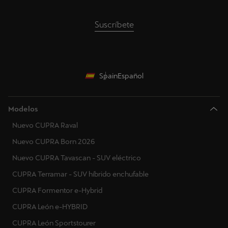
Grecia
Suscríbete
Croacia
Hungría
Irlanda
Spain
Español
Italia
Modelos
Lituania
Nuevo CUPRA Raval
Luxemburgo
Nuevo CUPRA Born 2026
Letonia
Nuevo CUPRA Tavascan - SUV eléctrico
CUPRA Terramar - SUV híbrido enchufable
Montenegro
CUPRA Formentor e-Hybrid
Macedonia del Norte
CUPRA León e-HYBRID
Malta
CUPRA León Sportstourer