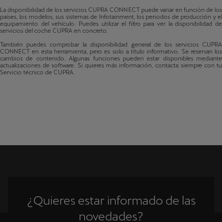
Terramar
Suiza
La disponibilidad de los servicios CUPRA CONNECT puede variar en función de los
Fabricado a partir de 35/2024
países, los modelos, sus sistemas de Infotainment, los periodos de producción y el
equipamiento del vehículo. Puedes utilizar el filtro para ver la disponibilidad de
Chipre
servicios del coche CUPRA en concreto.
También puedes comprobar la disponibilidad general de los servicios CUPRA
Chequia
CONNECT en esta herramienta, pero es solo a título informativo. Se reservan los
cambios de contenido. Algunas funciones pueden estar disponibles mediante
actualizaciones de software. Si quieres más información, contacta siempre con tu
Alemania
Servicio técnico de CUPRA.
Dinamarca
Estonia
España
Finlandia
Francia
Reino Unido
¿Quieres estar informado de las
Gibraltar
novedades?