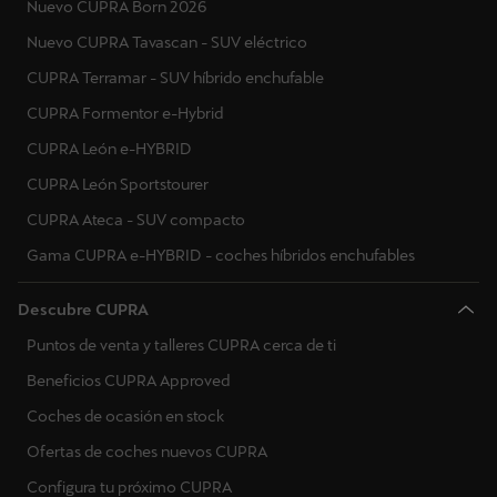
Nuevo CUPRA Born 2026
Letonia
Nuevo CUPRA Tavascan - SUV eléctrico
CUPRA Terramar - SUV híbrido enchufable
Montenegro
CUPRA Formentor e-Hybrid
Macedonia del Norte
CUPRA León e-HYBRID
Malta
CUPRA León Sportstourer
CUPRA Ateca - SUV compacto
Países Bajos
Gama CUPRA e-HYBRID - coches híbridos enchufables
Noruega
Descubre CUPRA
Polonia
Puntos de venta y talleres CUPRA cerca de ti
Portugal
Beneficios CUPRA Approved
Rumanía
Coches de ocasión en stock
Serbia
Ofertas de coches nuevos CUPRA
Configura tu próximo CUPRA
Suecia