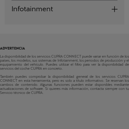
Born
Infotainment
Austria
Fabricado a partir de 08/2022
Ateca
Sistema de radio
Bosnia y Herzegovina
Fabricado a partir de 34/2020
Navi System
Bélgica
León
Fabricado a partir de 48/2020
Bulgaria
ADVERTENCIA
León Sportstourer
Suiza
La disponibilidad de los servicios CUPRA CONNECT puede variar en función de los
Fabricado a partir de 48/2020
países, los modelos, sus sistemas de Infotainment, los periodos de producción y el
equipamiento del vehículo. Puedes utilizar el filtro para ver la disponibilidad de
Formentor
Chipre
servicios del coche CUPRA en concreto.
Fabricado a partir de 48/2020
También puedes comprobar la disponibilidad general de los servicios CUPRA
Chequia
CONNECT en esta herramienta, pero es solo a título informativo. Se reservan los
Terramar
cambios de contenido. Algunas funciones pueden estar disponibles mediante
actualizaciones de software. Si quieres más información, contacta siempre con tu
Fabricado a partir de 35/2024
Alemania
Servicio técnico de CUPRA.
Tavascan
Dinamarca
Fabricado a partir de 01/2024
Estonia
Raval
Fabricado a partir de 15/2026
España