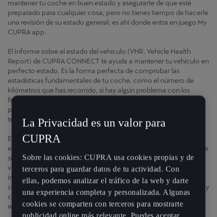
mantener tu coche en buen estado y asegurarte de que esté
preparado para cualquier cosa, pero no tienes tiempo de hacerle
una revisión de su estado general; es ahí donde entra en juego My
CUPRA app.
El Informe sobre el estado del vehículo (VHR, Vehicle Health
Report) de CUPRA CONNECT te ayuda a mantener tu vehículo en
perfecto estado. Es la forma perfecta de comprobar las
estadísticas fundamentales de tu coche, como el número de
kilómetros que has recorrido, si hay algún problema con los
frenos e incluso si hay que cambiar los neumáticos. También
puedes acceder a tu informe desde My CUPRA app en tu
teléfono.
La Privacidad es un valor para
CUPRA
Esta app ofrece a los clientes comprobaciones periódicas del
estado general de su coche y cargas de datos para garantizar que
Sobre las cookies: CUPRA usa cookies propias y de
siempre dispongan de la información más reciente sobre sus
vehículos. Lo mejor es que siempre tendrás disponible el último
terceros para guardar datos de tu actividad. Con
informe, cuando lo necesites. Siempre puedes solicitar un VHR
ellas, podemos analizar el tráfico de la web y darte
cuando te conectes a la aplicación. Puedes consultar el informe y
una experiencia completa y personalizada. Algunas
comprobar cuáles son las carencias de tu vehículo y si necesita
cookies se comparten con terceros para mostrarte
revisiones o piezas de repuesto.
publicidad online más relevante. Puedes aceptar,