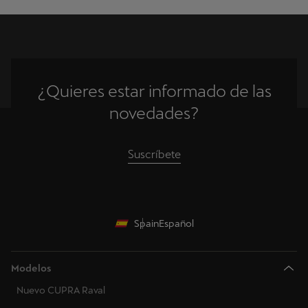
Finlandia
Francia
Reino Unido
¿Quieres estar informado de las
Gibraltar
novedades?
Grecia
Suscríbete
Croacia
Hungría
Irlanda
Spain
Español
Italia
Modelos
Lituania
Nuevo CUPRA Raval
Luxemburgo