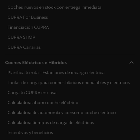
Coches nuevos en stock con entrega inmediata
Eslovenia
CUPRA For Business
Eslovaquia
Financiación CUPRA
CUPRA SHOP
Ucrania
CUPRA Canarias
Coches Eléctricos e Híbridos
Planifica tu ruta - Estaciones de recarga eléctrica
Tarifas de carga para coches híbridos enchufables y eléctricos
Carga tu CUPRA en casa
Calculadora ahorro coche eléctrico
Calculadora de autonomía y consumo coche eléctrico
Calculadora tiempos de carga de eléctricos
Incentivos y beneficios