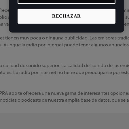
 ofrecen variedad y posibilidades de elegir. Mientras que las e
RECHAZAR
io abanico de personas, las emisoras de radio por Internet s
a variedad de podcasts. Esto permite a los oyentes elegir la e
t tienen muy poca o ninguna publicidad. Las emisoras tradic
. Aunque la radio por Internet puede tener algunos anuncios
na calidad de sonido superior. La calidad del sonido de las e
tales. La radio por Internet no tiene que preocuparse por esto
 CUPRA app te ofrecerá una nueva gama de interesantes opciones
 noticias o podcasts de nuestra amplia base de datos, que se 