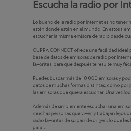
Escucha la radio por 
Lo bueno de la radio por Internet es no tener 
estén donde estén en el mundo. En estos tiemp
escuchar la misma emisora de radio desde cual
CUPRA CONNECT ofrece una facilidad ideal pa
base de datos de emisoras de radio por Intern
favoritas, para que después te resulte muy fáci
Puedes buscar más de 10 000 emisoras y podca
datos de muchas formas distintas, como por p
las emisoras que quiera escuchar. Una vez loca
Además de simplemente escuchar una emisora 
muchas personas que viven y trabajan lejos de
radio favoritas de su país de origen, lo que l
parar.