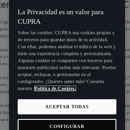
Internet en cualquier lugar c
La Privacidad es un valor para
CUPRA
ninguna restricción geográfica. A los oyentes les encanta pode
os, en los que la gente con talento trabaja tanto desde casa 
Sobre las cookies: CUPRA usa cookies propias y
quier sitio.
de terceros para guardar datos de tu actividad.
Con ellas, podemos analizar el tráfico de la web y
ra que cualquiera pueda escuchar sus emisoras de radio por 
darte una experiencia completa y personalizada.
et y una función de búsqueda muy fácil de usar. Puedes guarda
Algunas cookies se comparten con terceros para
l encontrarlas.
mostrarte publicidad online más relevante. Puedes
aceptar, rechazar, o gestionarlas en el
sts en directo utilizando una pantalla específica de la app
configurador. ¿Quieres saber más? Consulta
aís, género, nombre de la emisora o categoría. Estas funcion
nuestra
Política de Cookies.
lizada, la estación puede guardarse como favorita para facilit
de radio conocida, configurar la radio por Internet en
stre
ACEPTAR TODAS
 donde nacieron o crecieron; gracias a la radio por Internet
es hará sentir como si una parte de ellos nunca se hubiera id
CONFIGURAR