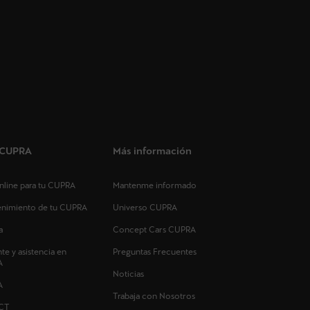
s CUPRA
Más información
 online para tu CUPRA
Mantenme informado
tenimiento de tu CUPRA
Universo CUPRA
a
Concept Cars CUPRA
nte y asistencia en
Preguntas Frecuentes
A
Noticias
A
Trabaja con Nosotros
CT