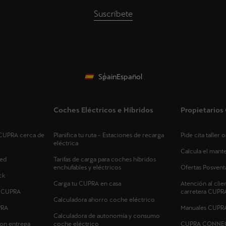
Suscríbete
Spain
Español
Coches Eléctricos e Híbridos
Propietario
s CUPRA cerca de
Planifica tu ruta - Estaciones de recarga
Pide cita taller
eléctrica
Calcula el man
ed
Tarifas de carga para coches híbridos
enchufables y eléctricos
Ofertas Posvent
ck
Carga tu CUPRA en casa
Atención al clie
s CUPRA
carretera CUPR
Calculadora ahorro coche eléctrico
PRA
Manuales CUPR
Calculadora de autonomía y consumo
on entrega
coche eléctrico
CUPRA CONNE