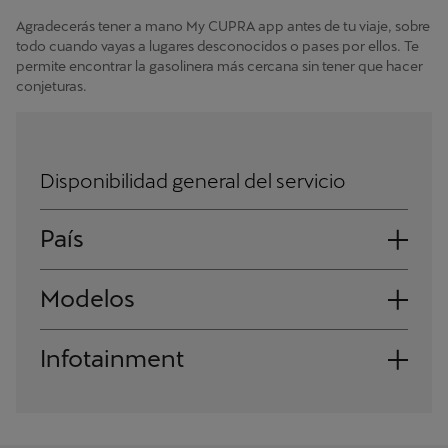
Agradecerás tener a mano My CUPRA app antes de tu viaje, sobre
todo cuando vayas a lugares desconocidos o pases por ellos. Te
permite encontrar la gasolinera más cercana sin tener que hacer
conjeturas.
Disponibilidad general del servicio
País
Andorra
Modelos
Albania
Ateca
Infotainment
Austria
Fabricado a partir de 34/2020
León
Navi System
Bosnia y Herzegovina
Fabricado a partir de 48/2020
Bélgica