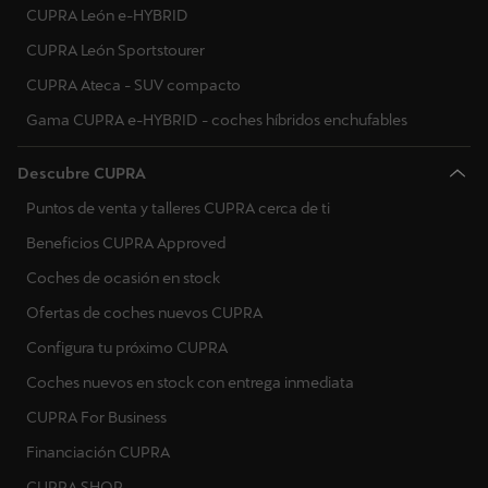
CUPRA León e-HYBRID
Malta
CUPRA León Sportstourer
CUPRA Ateca - SUV compacto
Países Bajos
Gama CUPRA e-HYBRID - coches híbridos enchufables
Noruega
Descubre CUPRA
Polonia
Puntos de venta y talleres CUPRA cerca de ti
Portugal
Beneficios CUPRA Approved
Rumanía
Coches de ocasión en stock
Serbia
Ofertas de coches nuevos CUPRA
Configura tu próximo CUPRA
Suecia
Coches nuevos en stock con entrega inmediata
Eslovenia
CUPRA For Business
Eslovaquia
Financiación CUPRA
CUPRA SHOP