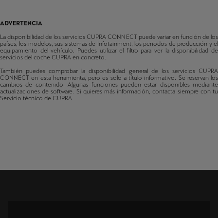
León Sportstourer
Fabricado a partir de 48/2020
Bulgaria
ADVERTENCIA
Formentor
Suiza
La disponibilidad de los servicios CUPRA CONNECT puede variar en función de los
Fabricado a partir de 48/2020
países, los modelos, sus sistemas de Infotainment, los periodos de producción y el
equipamiento del vehículo. Puedes utilizar el filtro para ver la disponibilidad de
Terramar
Chipre
servicios del coche CUPRA en concreto.
Fabricado a partir de 35/2024
También puedes comprobar la disponibilidad general de los servicios CUPRA
Chequia
CONNECT en esta herramienta, pero es solo a título informativo. Se reservan los
cambios de contenido. Algunas funciones pueden estar disponibles mediante
actualizaciones de software. Si quieres más información, contacta siempre con tu
Alemania
Servicio técnico de CUPRA.
Dinamarca
Estonia
España
Finlandia
Francia
Reino Unido