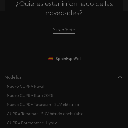
¿Quieres estar informado de las
Gibraltar
novedades?
Grecia
Suscríbete
Croacia
Hungría
Irlanda
Spain
Español
Italia
Modelos
Lituania
Nuevo CUPRA Raval
Luxemburgo
Nuevo CUPRA Born 2026
Letonia
Nuevo CUPRA Tavascan - SUV eléctrico
CUPRA Terramar - SUV híbrido enchufable
Montenegro
CUPRA Formentor e-Hybrid
Macedonia del Norte