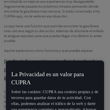
en mitad de un viaje es una experiencia muy desagradable.
Seguramente pasarás los próximos minutos pensando dónde
encontrar la gasolinera más cercana. Si estás conectado a My
CUPRA app, no te verás en esa situación.
La app tiene una función que permite encontrar la gasolinera
más cercana según tu ubicación. Además de ahorrarte el enfado,
te asegura repostar para que puedas llegar a tu destino lo antes
posible.
Aquí te explicamos cómo funciona y qué puedes esperar.
Recibe información actualizada sobre los
precios locales de la gasolina y las
La Privacidad es un valor para
gasolineras abiertas en tu zona
CUPRA
Sobre las cookies: CUPRA usa cookies propias y de
Cuando te quedes sin combustible, solo tienes que activar My
CUPRA app para ver desde dónde puedes repostar. Recibirás un
terceros para guardar datos de tu actividad. Con
resumen general de las gasolineras abiertas en la zona, incluidos
ellas, podemos analizar el tráfico de la web y darte
los horarios de apertura y los precios del combustible. La
una experiencia completa y personalizada. Algunas