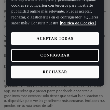
información sobre las gasolineras te la proporciona OPISNAVX.
cookies se comparten con terceros para mostrarte
publicidad online más relevante. Puedes aceptar,
Podrás ver qué gasolinera está más cerca de tu ubicación actual y
sus precios, y así podrás tomar la decisión de dónde ir en función
rechazar, o gestionarlas en el configurador. ¿Quieres
de tus necesidades. La función de búsqueda tiene una opción
saber más? Consulta nuestra
Política de Cookies.
para iniciarla manualmente.
Si sueles ir siempre por la misma ruta, podrás añadir gasolineras a
ACEPTAR TODAS
tu ruta como punto de interés. Así, la próxima vez que vayas al
mismo destino, no tendrás que preocuparte de dónde repostar.
CONFIGURAR
Esta función te ofrece lo siguiente:
Disfruta de un viaje sin preocupaciones
RECHAZAR
En los viajes largos, una de las típicas preocupaciones es
quedarte sin combustible en medio de la nada. Con My CUPRA
app, no tendrás que preocuparte por dónde encontrar la
gasolinera más cercana; solo tienes que activar la aplicación en
tu dispositivo para ver las gasolineras más cercanas, incluidos sus
precios, en tu ruta antes de salir.