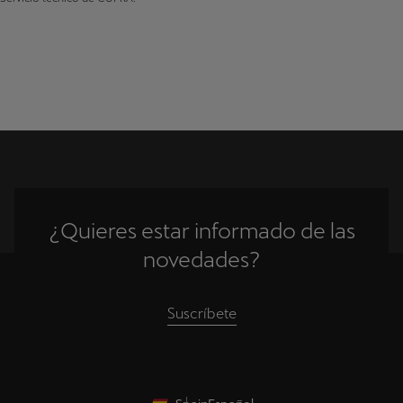
Tavascan
Dinamarca
Fabricado a partir de 01/2024
Estonia
Raval
Fabricado a partir de 15/2026
España
Finlandia
Francia
Reino Unido
¿Quieres estar informado de las
Gibraltar
novedades?
Grecia
Suscríbete
Croacia
Hungría
Irlanda