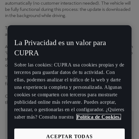
automatically (no customer interaction needed). The vehicle will
be fully functional during this process: the update is downloaded
in the background while driving.
Then, a pop-up appears to notify the customer a new update is
available.
La Privacidad es un valor para
After turning off the car, the Goodbye screen will show the option
CUPRA
‘Update available’. If selected, the customer is asked if he wants to
start the installation process. Then, the customer has to get out
Sobre las cookies: CUPRA usa cookies propias y de
of the car and lock doors without waiting for it to finish .
terceros para guardar datos de tu actividad. Con
The vehicle cannot be used until the installation process is
ellas, podemos analizar el tráfico de la web y darte
finished.
una experiencia completa y personalizada. Algunas
cookies se comparten con terceros para mostrarte
Once the updating process is done, the customer is informed of
publicidad online más relevante. Puedes aceptar,
the status (success / failure).
rechazar, o gestionarlas en el configurador. ¿Quieres
saber más? Consulta nuestra
Política de Cookies.
Disponibilidad general del servicio
ACEPTAR TODAS