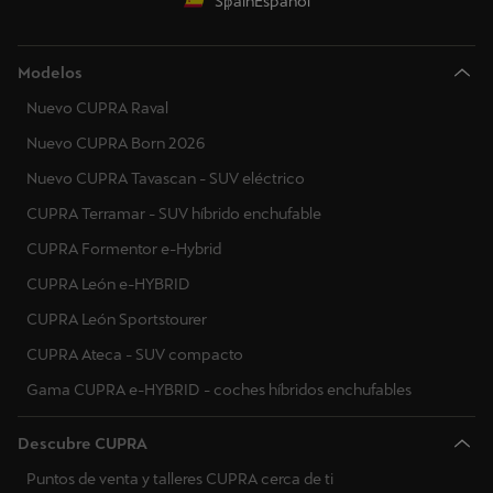
Spain
Español
Italia
Modelos
Luxemburgo
Nuevo CUPRA Raval
Macedonia del Norte
Nuevo CUPRA Born 2026
Malta
Nuevo CUPRA Tavascan - SUV eléctrico
CUPRA Terramar - SUV híbrido enchufable
Países Bajos
CUPRA Formentor e-Hybrid
Noruega
CUPRA León e-HYBRID
Polonia
CUPRA León Sportstourer
CUPRA Ateca - SUV compacto
Portugal
Gama CUPRA e-HYBRID - coches híbridos enchufables
Rumanía
Descubre CUPRA
Serbia
Puntos de venta y talleres CUPRA cerca de ti