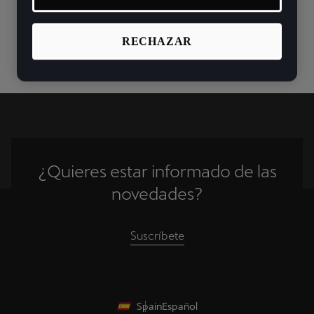
Tavascan
Dinamarca
Fabricado a partir de 01/2024
RECHAZAR
Estonia
España
Finlandia
Gibraltar
Grecia
¿Quieres estar informado de las
Croacia
novedades?
Hungría
Suscríbete
Irlanda
Italia
Lituania
Spain
Español