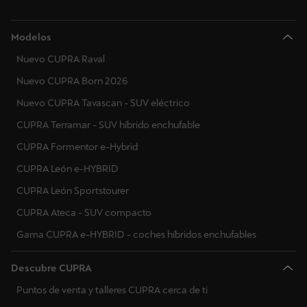
Luxemburgo
Modelos
Letonia
Nuevo CUPRA Raval
Montenegro
Nuevo CUPRA Born 2026
Macedonia del Norte
Nuevo CUPRA Tavascan - SUV eléctrico
CUPRA Terramar - SUV híbrido enchufable
Malta
CUPRA Formentor e-Hybrid
Países Bajos
CUPRA León e-HYBRID
Noruega
CUPRA León Sportstourer
CUPRA Ateca - SUV compacto
Polonia
Gama CUPRA e-HYBRID - coches híbridos enchufables
Portugal
Descubre CUPRA
Rumanía
Puntos de venta y talleres CUPRA cerca de ti
Serbia