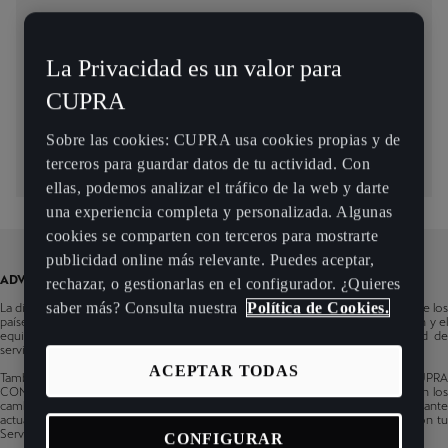
País
Andorra
La Privacidad es un valor para
Modelos
CUPRA
Albania
Born
Infotainment
Sobre las cookies: CUPRA usa cookies propias y de
Austria
Fabricado a partir de 35/2021
terceros para guardar datos de tu actividad. Con
Ateca
Navi System
Bosnia y Herzegovina
ellas, podemos analizar el tráfico de la web y darte
Fabricado a partir de 34/2020
una experiencia completa y personalizada. Algunas
Bélgica
cookies se comparten con terceros para mostrarte
León
Fabricado a partir de 48/2020
publicidad online más relevante. Puedes aceptar,
Bulgaria
ADVERTENCIA
rechazar, o gestionarlas en el configurador. ¿Quieres
León Sportstourer
saber más? Consulta nuestra
Política de Cookies.
Suiza
La disponibilidad de los servicios CUPRA CONNECT puede variar en función de los
Fabricado a partir de 48/2020
países, los modelos, sus sistemas de Infotainment, los periodos de producción y el
equipamiento del vehículo. Puedes utilizar el filtro para ver la disponibilidad de
Formentor
Chipre
servicios del coche CUPRA en concreto.
Fabricado a partir de 48/2020
ACEPTAR TODAS
También puedes comprobar la disponibilidad general de los servicios CUPRA
Chequia
CONNECT en esta herramienta, pero es solo a título informativo. Se reservan los
Terramar
cambios de contenido. Algunas funciones pueden estar disponibles mediante
actualizaciones de software. Si quieres más información, contacta siempre con tu
Fabricado a partir de 35/2024
Alemania
Servicio técnico de CUPRA.
CONFIGURAR