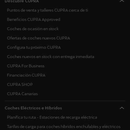
Descubre CUPRA
Polonia
Puntos de venta y talleres CUPRA cerca de ti
Portugal
Beneficios CUPRA Approved
Rumanía
Coches de ocasión en stock
Serbia
Ofertas de coches nuevos CUPRA
Configura tu próximo CUPRA
Suecia
Coches nuevos en stock con entrega inmediata
Eslovenia
CUPRA For Business
Eslovaquia
Financiación CUPRA
CUPRA SHOP
Ucrania
CUPRA Canarias
Coches Eléctricos e Híbridos
Planifica tu ruta - Estaciones de recarga eléctrica
Tarifas de carga para coches híbridos enchufables y eléctricos