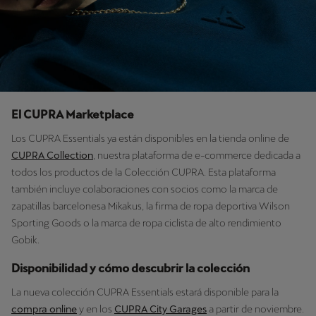
El CUPRA Marketplace
Los CUPRA Essentials ya están disponibles en la tienda online de
CUPRA Collection
, nuestra plataforma de e-commerce dedicada a
todos los productos de la Colección CUPRA. Esta plataforma
también incluye colaboraciones con socios como la marca de
zapatillas barcelonesa Mikakus, la firma de ropa deportiva Wilson
Sporting Goods o la marca de ropa ciclista de alto rendimiento
Gobik.
Disponibilidad y cómo descubrir la colección
La nueva colección CUPRA Essentials estará disponible para la
compra online
y en los
CUPRA City Garages
a partir de noviembre.