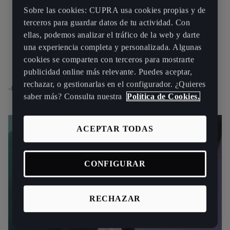
diseño y el espíritu de
Sobre las cookies: CUPRA usa cookies propias y de
terceros para guardar datos de tu actividad. Con
CUPRA con prendas que
ellas, podemos analizar el tráfico de la web y darte
se puedan llevar a diario."
una experiencia completa y personalizada. Algunas
cookies se comparten con terceros para mostrarte
publicidad online más relevante. Puedes aceptar,
rechazar, o gestionarlas en el configurador. ¿Quieres
-Miguel Díez, responsable de la colección CUPRA Essentials.
saber más? Consulta nuestra
Política de Cookies.
ACEPTAR TODAS
CONFIGURAR
RECHAZAR