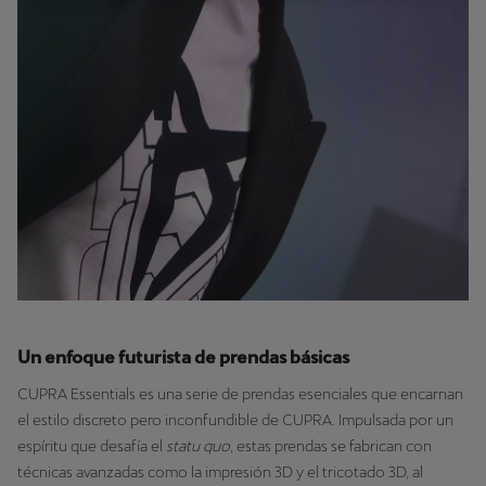
Un enfoque futurista de prendas básicas
CUPRA Essentials es una serie de prendas esenciales que encarnan
el estilo discreto pero inconfundible de CUPRA. Impulsada por un
espíritu que desafía el
statu quo
, estas prendas se fabrican con
técnicas avanzadas como la impresión 3D y el tricotado 3D, al