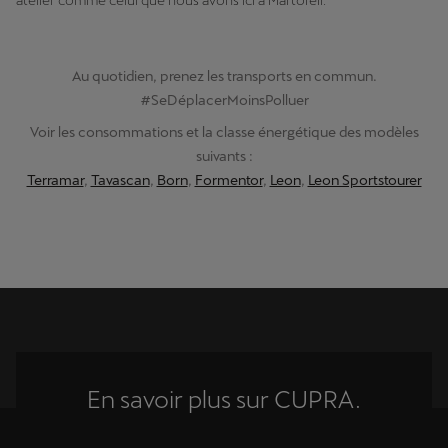
Au quotidien, prenez les transports en commun.
#SeDéplacerMoinsPolluer
Voir les consommations et la classe énergétique des modèles
suivants :
Terramar
,
Tavascan
,
Born
,
Formentor
,
Leon
,
Leon Sportstourer
En savoir plus sur CUPRA.