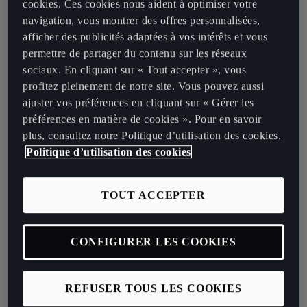
cookies. Ces cookies nous aident à optimiser votre
navigation, vous montrer des offres personnalisées,
Et puis vous l'avez retourné.
afficher des publicités adaptées à vos intérêts et vous
permettre de partager du contenu sur les réseaux
Pour lui donner plus de vitesse et le rendre plus dynamique. De plus,
sociaux. En cliquant sur « Tout accepter », vous
nos produits seront complétés par des pièces, accessoires et
profitez pleinement de notre site. Vous pouvez aussi
collections. Nous envisageons également une gamme de différents
ajuster vos préférences en cliquant sur « Gérer les
partenariats avec d'autres marques et individus pour compléter
préférences en matière de cookies ». Pour en savoir
l'expérience CUPRA. Pour nous, il ne s'agit pas seulement du
plus, consultez notre Politique d’utilisation des cookies.
produit lui-même : nous le considérons bien plus du point de vue
Politique d’utilisation des cookies
tridimensionnel.
Quelle est l'idée derrière CUPRA?
TOUT ACCEPTER
En tant que concept, les performances pures sont un peu
dépassées. Les accélérations en une fraction de seconde ne sont
CONFIGURER LES COOKIES
pas la seule chose importante. Quand vous regardez plus loin, vous
découvrez quelque chose de nouveau dans nos voitures. Nous
sommes à la recherche de quelque chose de plus raffiné, de moins
REFUSER TOUS LES COOKIES
brutal ou prétentieux, quelque chose de plus élégant et plus chic.