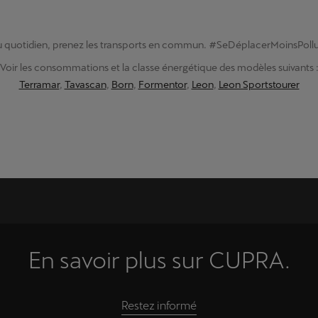
 quotidien, prenez les transports en commun. #SeDéplacerMoinsPoll
Voir les consommations et la classe énergétique des modèles suivants 
Terramar
,
Tavascan
,
Born
,
Formentor
,
Leon
,
Leon Sportstourer
En savoir plus sur CUPRA.
Restez informé