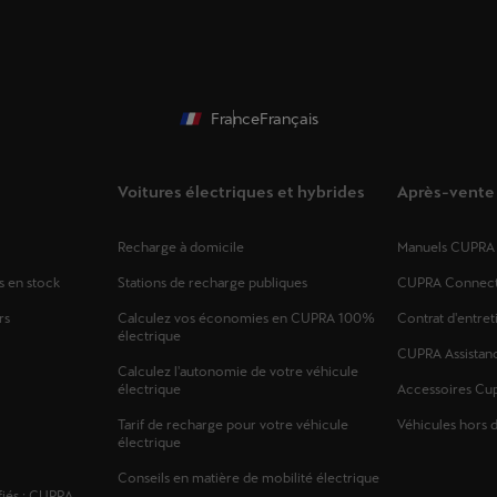
France
Français
Voitures électriques et hybrides
Après-vente
Recharge à domicile
Manuels CUPRA
s en stock
Stations de recharge publiques
CUPRA Connec
rs
Calculez vos économies en CUPRA 100%
Contrat d'entret
électrique
CUPRA Assistan
Calculez l'autonomie de votre véhicule
électrique
Accessoires Cu
Tarif de recharge pour votre véhicule
Véhicules hors 
électrique
Conseils en matière de mobilité électrique
fiés : CUPRA