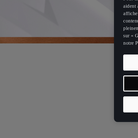
aident 
affiche
contenu
pleinem
sur « G
notre P