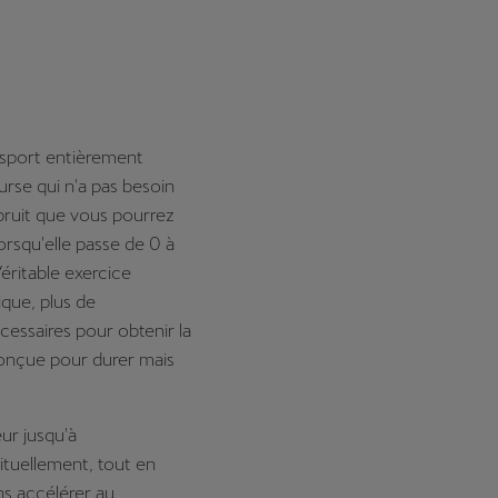
 sport entièrement
rse qui n'a pas besoin
 bruit que vous pourrez
rsqu'elle passe de 0 à
ritable exercice
que, plus de
essaires pour obtenir la
onçue pour durer mais
ur jusqu'à
ituellement, tout en
ns accélérer au