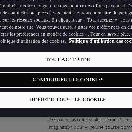
COURSE 
à optimiser votre navigation, vous montrer des offres personnalisé
r des publicités adaptées à vos intérêts et vous permettre de partag
 sur les réseaux sociaux. En cliquant sur « Tout accepter », vous 
AUJOURD
ent de notre site. Vous pouvez aussi ajuster vos préférences en cl
érer les préférences en matière de cookies ». Pour en savoir plus,
olitique d’utilisation des cookies.
Politique d’utilisation des coo
TOUT ACCEPTER
Imaginez les spectateurs des courses int
pilote de leur voiture préférée. Hurler un
encourager le pilote lors d'une manœuvr
CONFIGURER LES COOKIES
Imaginez une course automobile aussi si
autant palpitante et frénétique, une co
REFUSER TOUS LES COOKIES
l'environnement et toujours aussi passio
Bientôt, vous n'aurez plus besoin de fair
imagination pour vivre une course com