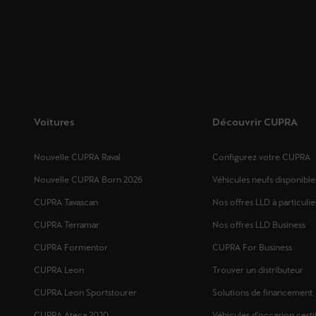
Voitures
Découvrir CUPRA
Nouvelle CUPRA Raval
Configurez votre CUPRA
Nouvelle CUPRA Born 2026
Véhicules neufs disponible
CUPRA Tavascan
Nos offres LLD à particulie
CUPRA Terramar
Nos offres LLD Business
CUPRA Formentor
CUPRA For Business
CUPRA Leon
Trouver un distributeur
CUPRA Leon Sportstourer
Solutions de financement
CUPRA Ateca 2020
Véhicules d’occasion certi