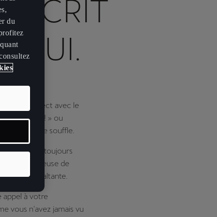
S'ÉCRIT
es,
er du
profitez
'HUI.
iquant
 consultez
kies
eragir en direct avec le
 « Allleeeeez ! » ou
e à couper le souffle.
lencieuse et toujours
urse respectueuse de
nnante et exaltante.
e appel à votre
me vous n'avez jamais vu