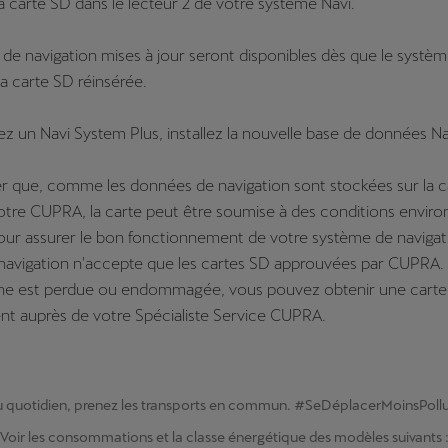
la carte SD dans le lecteur 2 de votre système Navi.
s de navigation mises à jour seront disponibles dès que le systè
la carte SD réinsérée.
vez un Navi System Plus, installez la nouvelle base de données Na
er que, comme les données de navigation sont stockées sur la c
otre CUPRA, la carte peut être soumise à des conditions envir
our assurer le bon fonctionnement de votre système de navigat
navigation n'accepte que les cartes SD approuvées par CUPRA. 
gine est perdue ou endommagée, vous pouvez obtenir une carte
t auprès de votre Spécialiste Service CUPRA.
 quotidien, prenez les transports en commun. #SeDéplacerMoinsPoll
Voir les consommations et la classe énergétique des modèles suivants 