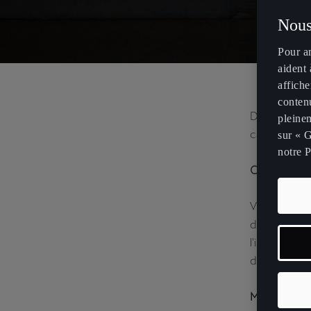
Nous
Pour a
aident 
affiche
contenu
Dans cet art
pleinem
carte sur vo
sur « G
notre P
COMMENT M
Veuillez not
d'infodivert
l'installati
d'infodivert
Mettre à jou