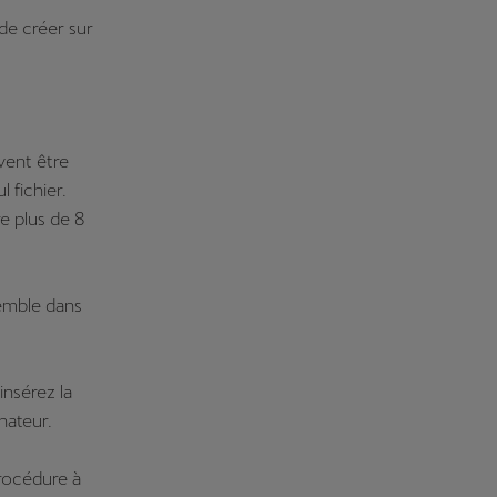
de créer sur
vent être
 fichier.
e plus de 8
semble dans
insérez la
nateur.
procédure à