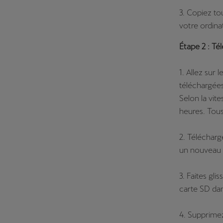
3. Copiez to
votre ordina
Étape 2 : T
1. Allez sur
téléchargées
Selon la vit
heures. Tous
2. Télécharg
un nouveau d
3. Faites gli
carte SD dan
4. Supprimez