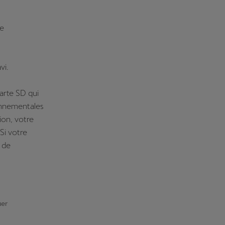
me
vi.
arte SD qui
onnementales
ion, votre
Si votre
 de
uer
: