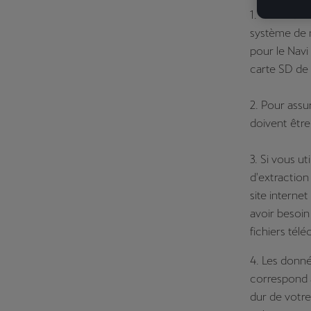
1. Vous avez
système de n
pour le Navi
carte SD de
2. Pour ass
doivent être
3. Si vous u
d'extraction
site internet
avoir besoin 
fichiers télé
4. Les donn
correspond à
dur de votre