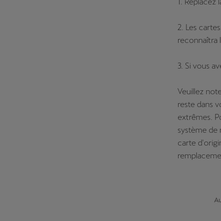
1. Replacez 
2. Les carte
reconnaîtra 
3. Si vous a
Veuillez not
reste dans v
extrêmes. P
système de 
carte d'ori
remplacemen
Au