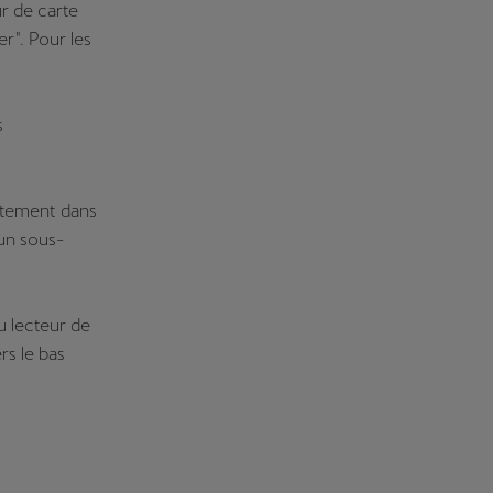
r de carte
r". Pour les
s
ectement dans
 un sous-
du lecteur de
rs le bas