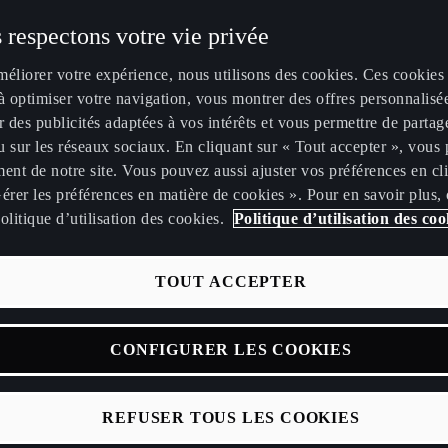
 respectons votre vie privée
méliorer votre expérience, nous utilisons des cookies. Ces cookies
à optimiser votre navigation, vous montrer des offres personnalisé
r des publicités adaptées à vos intérêts et vous permettre de partag
 sur les réseaux sociaux. En cliquant sur « Tout accepter », vous 
icle, nous vous expliquons les étapes à suivre afin de télécharge
ent de notre site. Vous pouvez aussi ajuster vos préférences en cl
tre système de navigation (uniquement pour les véhicules à part
érer les préférences en matière de cookies ». Pour en savoir plus,
olitique d’utilisation des cookies.
Politique d’utilisation des coo
ETTRE À JOUR LA BASE DE DONNÉES CARTOGRAPHIQUES
TOUT ACCEPTER
er que la mise à jour n'est effectuée que lorsque le système
issement est activé. Lorsque le système de divertissement est d
on est interrompue et reprend automatiquement lorsque le systè
CONFIGURER LES COOKIES
issement est rallumé.
REFUSER TOUS LES COOKIES
r le système de navigation pour les véhicules de 2018 à 2021