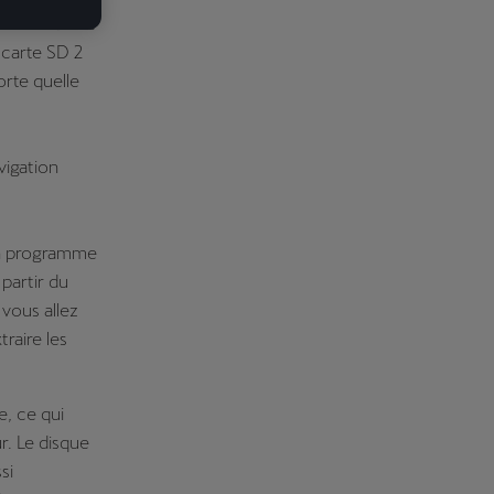
phie de votre
 carte SD 2
orte quelle
vigation
'un programme
partir du
 vous allez
traire les
, ce qui
r. Le disque
si