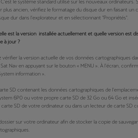
C'est le système standard utilisé sur les nouveaux ordinateurs. 
 plus ancien, vérifiez le formatage du disque dur en faisant un cl
isque dur dans l'explorateur et en sélectionnant "Propriétés".
elle est la version installée actuellement et quelle version est d
e à jour ?
vérifier la version actuelle de vos données cartographiques da
Sat Nav en appuyant sur le bouton « MENU ». À l'écran, confirm
System information ».
 carte SD contenant les données cartographiques de l'emplacem
System 6P0 ou votre propre carte SD de 32 Go ou 64 Go et insé
e carte SD de votre ordinateur ou dans un lecteur de carte SD 
dossier sur votre ordinateur afin de stocker la copie de sauvega
tographiques.