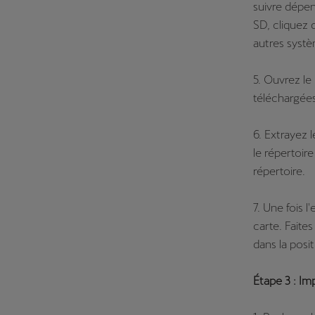
suivre dépen
SD, cliquez 
autres systèm
5. Ouvrez le
téléchargées
6. Extrayez 
le répertoir
répertoire.
7. Une fois 
carte. Faite
dans la posit
Étape 3 : Im