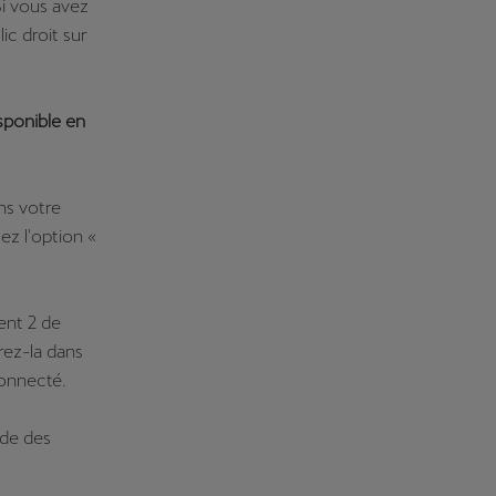
Si vous avez
ic droit sur
isponible en
ns votre
ez l'option «
ent 2 de
rez-la dans
connecté.
rde des