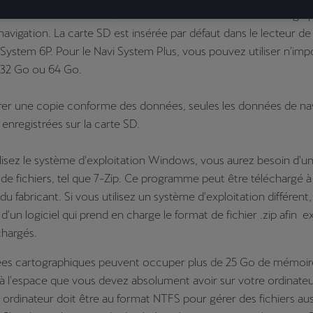
 besoin de la carte SD avec les anciennes données de cartogra
avigation. La carte SD est insérée par défaut dans le lecteur de
 System 6P. Pour le Navi System Plus, vous pouvez utiliser n'imp
 32 Go ou 64 Go.
urer une copie conforme des données, seules les données de na
 enregistrées sur la carte SD.
tilisez le système d'exploitation Windows, vous aurez besoin d
 de fichiers, tel que 7-Zip. Ce programme peut être téléchargé à 
 du fabricant. Si vous utilisez un système d'exploitation différent,
d'un logiciel qui prend en charge le format de fichier .zip afin ex
chargés.
ées cartographiques peuvent occuper plus de 25 Go de mémoire
 l'espace que vous devez absolument avoir sur votre ordinateu
 ordinateur doit être au format NTFS pour gérer des fichiers aus