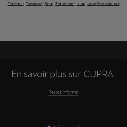
Terramar
,
Tavascan
,
Born
,
Formentor
,
Leon
,
Leon Sportstourer
En savoir plus sur CUPRA.
Restez informé