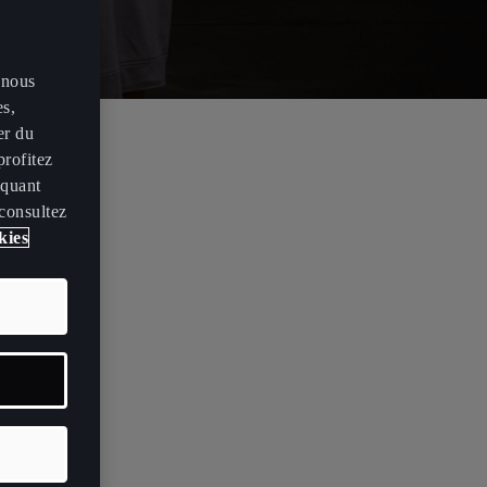
 nous
es,
er du
profitez
r la dernière
iquant
ir de 2021).
 consultez
kies
ésactivé,
me