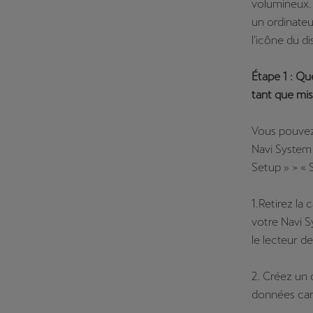
volumineux. 
un ordinateur
l'icône du d
Étape 1 : Qu
tant que mis
Vous pouvez 
Navi System 
Setup » > « 
1.Retirez la
votre Navi 
le lecteur d
2. Créez un 
données car