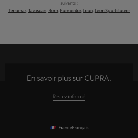
suivants :
Terramar
,
Tavascan
,
Born
,
Formentor
,
Leon
,
Leon Sportstourer
En savoir plus sur CUPRA.
Restez informé
France
Français