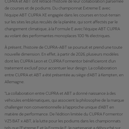
CUPRA et ABT ont retracé l'histoire de leur collaboration parsemée
de courses et de podiums. Du championnat Extreme E avec
l'équipe ABT CUPRA XE engagée dans les courses en tout-terrain
sur les sites les plus reculés de la planète, qui sont affectés par le
changement climatique, à la Formule E avec l'équipe ABT CUPRA
au volant des performantes monoplaces 100 % électriques.
À présent, l'histoire de CUPRA-ABT se poursuit et prend une toute
nouvelle dimension. En effet, à partir de 2026, plusieurs modèles
dont les CUPRA Leon et CUPRA Formentor bénéficieront d'un
traitement exclusif pour accentuer leur design. La collaboration
entre CUPRA et ABT a été présentée au siège d'ABT à Kempten, en
Allemagne.
"La collaboration entre CUPRA et ABT a donné naissance à des
véhicules emblématiques, qui associent la philosophie de la marque
challenger non conventionnelle à l'approche unique d'ABT en
matière de performance. De l'édition limitée du CUPRA Formentor
VZ5 BAT x ABT, à la lutte pour les podiums dans les championnats
tels que l'Extreme E et la Formule E, le partenariat a débouché sur