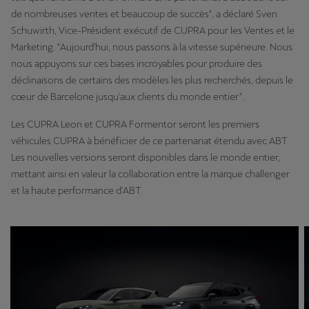
de nombreuses ventes et beaucoup de succès", a déclaré Sven
Schuwirth, Vice-Président exécutif de CUPRA pour les Ventes et le
Marketing. "Aujourd'hui, nous passons à la vitesse supérieure. Nous
nous appuyons sur ces bases incroyables pour produire des
déclinaisons de certains des modèles les plus recherchés, depuis le
cœur de Barcelone jusqu'aux clients du monde entier".
Les CUPRA Leon et CUPRA Formentor seront les premiers
véhicules CUPRA à bénéficier de ce partenariat étendu avec ABT.
Les nouvelles versions seront disponibles dans le monde entier,
mettant ainsi en valeur la collaboration entre la marque challenger
et la haute performance d'ABT.