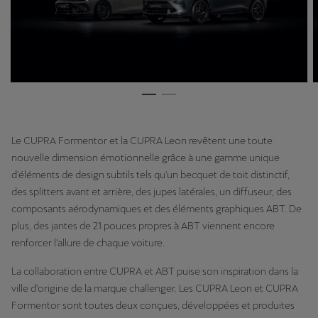
Le CUPRA Formentor et la CUPRA Leon revêtent une toute
nouvelle dimension émotionnelle grâce à une gamme unique
d'éléments de design subtils tels qu'un becquet de toit distinctif,
des splitters avant et arrière, des jupes latérales, un diffuseur, des
composants aérodynamiques et des éléments graphiques ABT. De
plus, des jantes de 21 pouces propres à ABT viennent encore
renforcer l'allure de chaque voiture.
La collaboration entre CUPRA et ABT puise son inspiration dans la
ville d'origine de la marque challenger. Les CUPRA Leon et CUPRA
Formentor sont toutes deux conçues, développées et produites