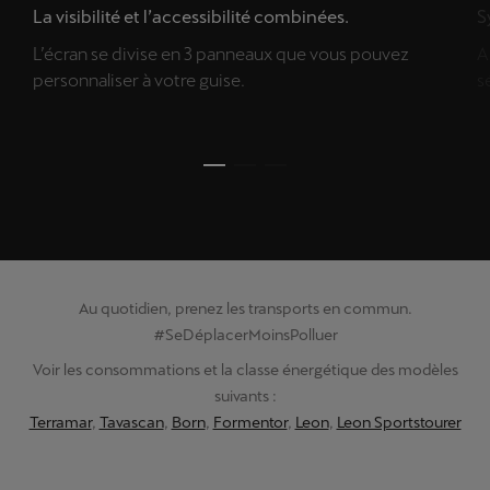
La visibilité et l’accessibilité combinées.
S
L’écran se divise en 3 panneaux que vous pouvez
A
personnaliser à votre guise.
s
Au quotidien, prenez les transports en commun.
#SeDéplacerMoinsPolluer
Voir les consommations et la classe énergétique des modèles
suivants :
Terramar
,
Tavascan
,
Born
,
Formentor
,
Leon
,
Leon Sportstourer