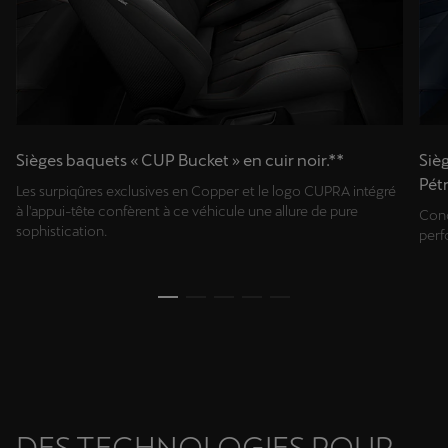
Sièges baquets « CUP Bucket » en cuir noir.**
Siè
Pétr
Les surpiqûres exclusives en Copper et le logo CUPRA intégré
à l'appui-tête confèrent à ce véhicule une allure de pure
Conç
sophistication.
perf
DES TECHNOLOGIES POUR