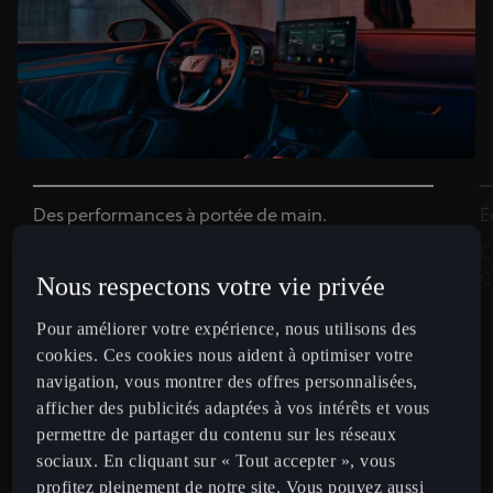
Des performances à portée de main.
É
Maitrisez la route avec le nouveau volant
C
Supersports CUPRA et ses boutons satellites
C
Nous respectons votre vie privée
inspirés de la compétition pour démarrer et
Pour améliorer votre expérience, nous utilisons des
sélectionner le mode de conduite.
cookies. Ces cookies nous aident à optimiser votre
navigation, vous montrer des offres personnalisées,
afficher des publicités adaptées à vos intérêts et vous
permettre de partager du contenu sur les réseaux
sociaux. En cliquant sur « Tout accepter », vous
profitez pleinement de notre site. Vous pouvez aussi