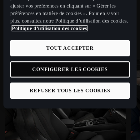
ajuster vos préférences en cliquant sur « Gérer les
CONFORT MAXIMUM.
préférences en matière de cookies ». Pour en savoir
plus, consultez notre Politique d’utilisation des cookies.
Politique d’utilisation des cookies
Choisissez un confort optimal et des matériaux de qualité
pour habiller votre intérieur.
TOUT ACCEPTER
CONFIGURER LES COOKIES
REFUSER TOUS LES COOKIES