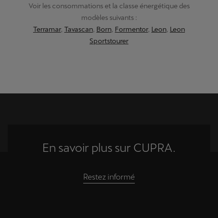
Voir les consommations et la classe énergétique des
modèles suivants :
Terramar
,
Tavascan
,
Born
,
Formentor
,
Leon
,
Leon
Sportstourer
En savoir plus sur CUPRA.
Restez informé