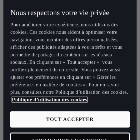
Les pilotes Jordi Gené et Mikel Azcona font partie de la tribu
d'ambassadeurs CUPRA Racing, et sont impliqués dans le
Nous respectons votre vie privée
développement des modèles de série et de compétition. Ils
Pour améliorer votre expérience, nous utilisons des
participeront à la WTCR 2021 en tant que membres de l'équipe
cookies. Ces cookies nous aident à optimiser votre
Zengő Motorsport. L'équipe hongroise alignera quatre CUPRA
navigation, vous montrer des offres personnalisées,
Leon Competición, la nouvelle voiture de course de tourisme de
afficher des publicités adaptées à vos intérêts et vous
CUPRA. Cette dernière a démontré son potentiel l'année dernière
permettre de partager du contenu sur les réseaux
lors du championnat TCR, en remportant le TCR Italie et en
sociaux. En cliquant sur « Tout accepter », vous
s'imposant dans la course WTCR MotorLand Aragón.
profitez pleinement de notre site. Vous pouvez aussi
ajuster vos préférences en cliquant sur « Gérer les
préférences en matière de cookies ». Pour en savoir
plus, consultez notre Politique d’utilisation des cookies.
Politique d’utilisation des cookies
TOUT ACCEPTER
La formule gagnante