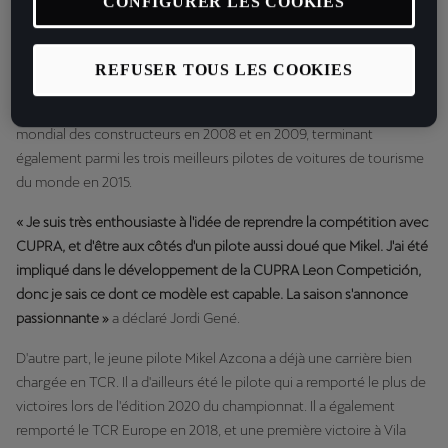
CONFIGURER LES COOKIES
Combiner expérience et jeunesse, telle est la stratégie choisie par
CUPRA pour l'édition 2021 du WTCR. Avec plus de 25 ans
d'expérience dans les compétitions de voitures de tourisme, Jordi
REFUSER TOUS LES COOKIES
Gené revient au plus haut niveau avec le championnat TCR. Le
pilote catalan faisait déjà partie de l'équipe qui a remporté le titre
mondial des constructeurs en 2008 et en 2009, terminant
également parmi les trois meilleurs pilotes de voitures de tourisme
du monde en 2015.
« Je suis très enthousiaste à l'idée de reprendre la compétition avec
CUPRA, et d'être aux côtés d'un pilote aussi doué que Mikel. J'ai été
impliqué dans le développement de la CUPRA Leon Competición,
donc je sais ce dont ce modèle est capable. La saison s'annonce
passionnante »
a déclaré Jordi Gené.
D'autre part, le jeune pilote Mikel Azcona a déjà une carrière bien
chargée en TCR. Il a d'ailleurs été le pilote qui a remporté le plus de
victoires lors de l'édition 2020 du championnat. Il a également
remporté le TCR Europe en 2018, et une première victoire à Vila