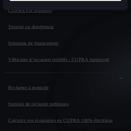
CUPRA For Business
Trouver un distributeur
Solutions de financement
Véhicules d’occasion certifiés : CUPRA Approved
Recharge à domicile
Stations de recharge publiques
Calculez vos économies en CUPRA 100% électrique