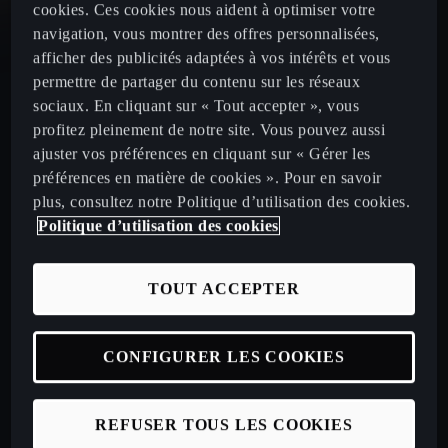
cookies. Ces cookies nous aident à optimiser votre
navigation, vous montrer des offres personnalisées,
CUPRA Leon
afficher des publicités adaptées à vos intérêts et vous
permettre de partager du contenu sur les réseaux
sociaux. En cliquant sur « Tout accepter », vous
CUPRA Leon Sportstourer
profitez pleinement de notre site. Vous pouvez aussi
ajuster vos préférences en cliquant sur « Gérer les
CUPRA Ateca 2020
préférences en matière de cookies ». Pour en savoir
plus, consultez notre Politique d’utilisation des cookies.
Politique d’utilisation des cookies
Configurez votre CUPRA
TOUT ACCEPTER
Véhicules neufs disponibles en stock
CONFIGURER LES COOKIES
Nos offres LLD à particuliers
REFUSER TOUS LES COOKIES
Nos offres LLD Business