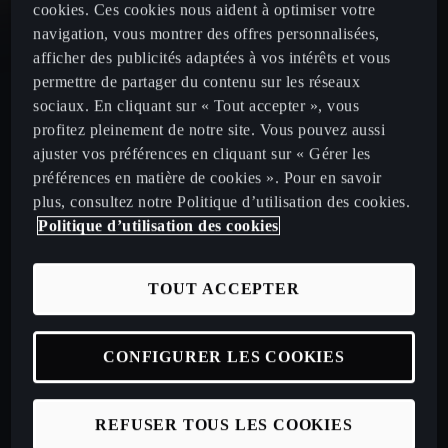
cookies. Ces cookies nous aident à optimiser votre
navigation, vous montrer des offres personnalisées,
CUPRA Leon
afficher des publicités adaptées à vos intérêts et vous
permettre de partager du contenu sur les réseaux
sociaux. En cliquant sur « Tout accepter », vous
CUPRA Leon Sportstourer
profitez pleinement de notre site. Vous pouvez aussi
ajuster vos préférences en cliquant sur « Gérer les
CUPRA Ateca 2020
préférences en matière de cookies ». Pour en savoir
plus, consultez notre Politique d’utilisation des cookies.
Politique d’utilisation des cookies
Configurez votre CUPRA
TOUT ACCEPTER
Véhicules neufs disponibles en stock
CONFIGURER LES COOKIES
Nos offres LLD à particuliers
REFUSER TOUS LES COOKIES
Nos offres LLD Business