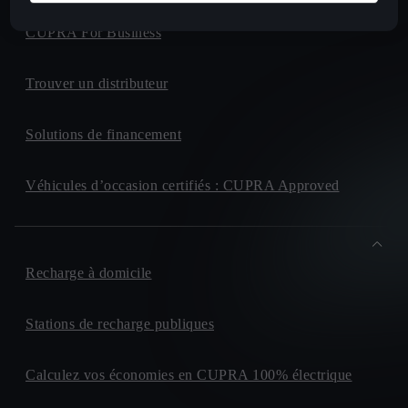
CUPRA For Business
Trouver un distributeur
Solutions de financement
Véhicules d’occasion certifiés : CUPRA Approved
Recharge à domicile
Stations de recharge publiques
Calculez vos économies en CUPRA 100% électrique