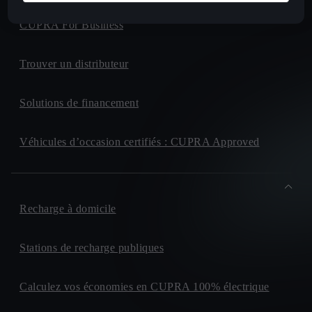
CUPRA For Business
Trouver un distributeur
Solutions de financement
Véhicules d’occasion certifiés : CUPRA Approved
Recharge à domicile
Stations de recharge publiques
Calculez vos économies en CUPRA 100% électrique