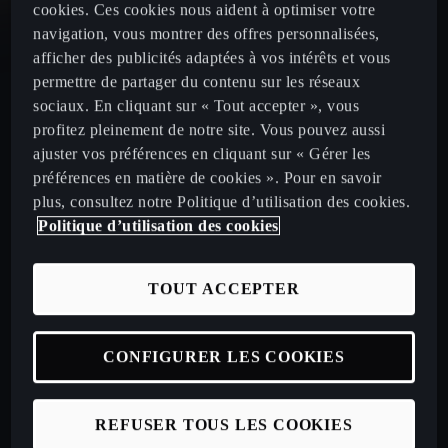
cookies. Ces cookies nous aident à optimiser votre
navigation, vous montrer des offres personnalisées,
CUPRA Leon
afficher des publicités adaptées à vos intérêts et vous
permettre de partager du contenu sur les réseaux
sociaux. En cliquant sur « Tout accepter », vous
CUPRA Leon Sportstourer
profitez pleinement de notre site. Vous pouvez aussi
ajuster vos préférences en cliquant sur « Gérer les
CUPRA Ateca 2020
préférences en matière de cookies ». Pour en savoir
plus, consultez notre Politique d’utilisation des cookies.
Politique d’utilisation des cookies
Configurez votre CUPRA
TOUT ACCEPTER
Véhicules neufs disponibles en stock
CONFIGURER LES COOKIES
Nos offres LLD à particuliers
REFUSER TOUS LES COOKIES
Nos offres LLD Business