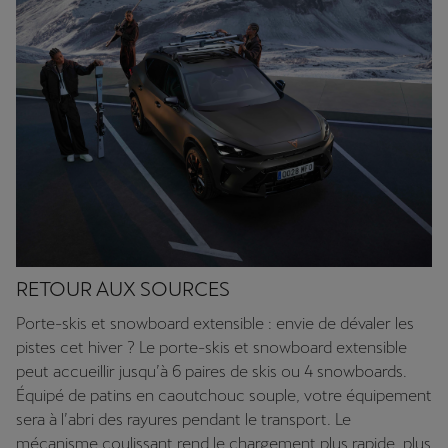
RETOUR AUX SOURCES
Porte-skis et snowboard extensible : envie de dévaler les
pistes cet hiver ? Le porte-skis et snowboard extensible
peut accueillir jusqu’à 6 paires de skis ou 4 snowboards.
Équipé de patins en caoutchouc souple, votre équipement
sera à l’abri des rayures pendant le transport. Le
mécanisme coulissant rend le chargement plus rapide, plus