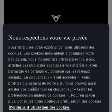
Nous respectons votre vie privée
Pour améliorer votre expérience, nous utilisons des
cookies. Ces cookies nous aident à optimiser votre
navigation, vous montrer des offres personnalisées,
afficher des publicités adaptées à vos intérêts et vous
permettre de partager du contenu sur les réseaux
ADOPTEZ LE STYLE CUPRA, MEME EN
sociaux. En cliquant sur « Tout accepter », vous
profitez pleinement de notre site. Vous pouvez aussi
VOYAGE
ajuster vos préférences en cliquant sur « Gérer les
Ce coffre de toit conçu pour votre CUPRA vous offre 450
préférences en matière de cookies ». Pour en savoir
L d’espace sans compromettre la sportivité.
plus, consultez notre Politique d’utilisation des cookies.
Ses lignes aérodynamiques réduisent bruit et
Politique d’utilisation des cookies
consommation, tout en ajoutant une touche élégante