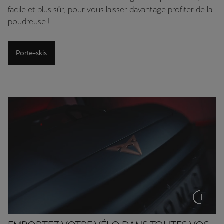
facile et plus sûr, pour vous laisser davantage profiter de la
poudreuse !
Porte-skis