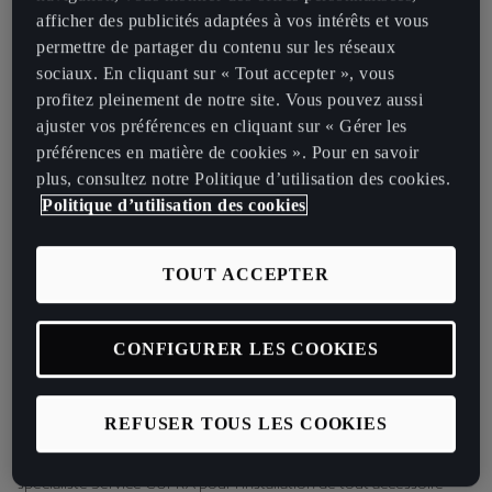
Attention : pour pouvoir profiter des accessoires détaillés ci-
afficher des publicités adaptées à vos intérêts et vous
dessous, votre véhicule doit impérativement être équipé d’un
permettre de partager du contenu sur les réseaux
attelage ou de barres de toit.
sociaux. En cliquant sur « Tout accepter », vous
profitez pleinement de notre site. Vous pouvez aussi
Attelage :
ajuster vos préférences en cliquant sur « Gérer les
Il s’agit de l’accessoire de base idéal pour toutes vos aventures !
préférences en matière de cookies ». Pour en savoir
Consultez le catalogue des accessoires CUPRA en ligne pour
plus, consultez notre Politique d’utilisation des cookies.
trouver l’
attelage
adapté à votre CUPRA.
Politique d’utilisation des cookies
Barres de toit :
Polyvalence et élégance en tout sécurité. Nos barres de toit ont
TOUT ACCEPTER
une capacité de charge maximale de 75 kg. Il s’agit d’un accessoire
essentiel pour ceux qui aiment profiter pleinement de la vie. Elles
CONFIGURER LES COOKIES
constituent une base solide sur laquelle vous pouvez installer
d’autres accessoires, comme notre porte-vélo de toit ou notre
porte-surf
. Elles sont également équipées d’un système antivol,
REFUSER TOUS LES COOKIES
afin que vous puissiez laisser votre équipement sans surveillance en
toute sérénité. Nous vous recommandons de faire appel à un
spécialiste Service CUPRA pour l’installation de tout accessoire