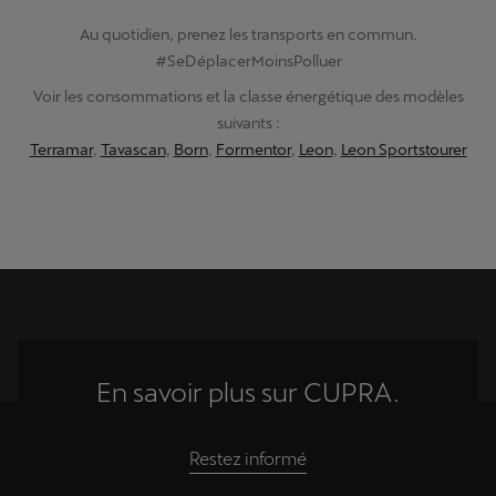
Au quotidien, prenez les transports en commun.
#SeDéplacerMoinsPolluer
Voir les consommations et la classe énergétique des modèles
suivants :
Terramar
,
Tavascan
,
Born
,
Formentor
,
Leon
,
Leon Sportstourer
En savoir plus sur CUPRA.
Restez informé