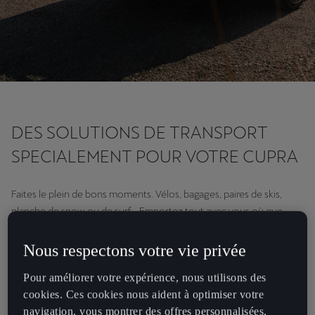
DES SOLUTIONS DE TRANSPORT
SPECIALEMENT POUR VOTRE CUPRA
Faites le plein de bons moments. Vélos, bagages, paires de skis,
planche de snow ou de surf... Emportez tout avec vous où que
vous alliez.
Nous respectons votre vie privée
Envie de partir à l’aventure avec votre vélo ou votre planche de
surf ? Aucun problème. Nous allons vous expliquer comment
Pour améliorer votre expérience, nous utilisons des
procéder.
cookies. Ces cookies nous aident à optimiser votre
navigation, vous montrer des offres personnalisées,