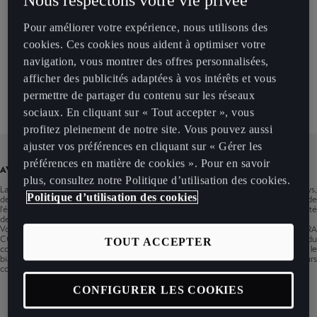
Modèles
Pour améliorer votre expérience, nous utilisons des
cookies. Ces cookies nous aident à optimiser votre
navigation, vous montrer des offres personnalisées,
Infotainment
afficher des publicités adaptées à vos intérêts et vous
permettre de partager du contenu sur les réseaux
sociaux. En cliquant sur « Tout accepter », vous
profitez pleinement de notre site. Vous pouvez aussi
ajuster vos préférences en cliquant sur « Gérer les
préférences en matière de cookies ». Pour en savoir
AVERTISSEMENT
plus, consultez notre Politique d’utilisation des cookies.
La disponibilité des services CUPRA CONNECT peut varier en fonction des pays,
Politique d’utilisation des cookies
des modèles, de leurs infotainments, des périodes de production et de
l'équipement du véhicule. Vous pouvez utiliser le filtre pour afficher la disponibilité
des services d'une voiture CUPRA spécifique.
Vous pouvez également vérifier la disponibilité générale des services CUPRA
CONNECT dans cet outil, mais à titre informatif uniquement. Les modifications du
TOUT ACCEPTER
contenu sont réservées. Certaines fonctionnalités peuvent être disponibles par le
biais de mises à jour logicielles. Pour plus d'informations, veuillez toujours
contacter votre spécialiste du service CUPRA.
CONFIGURER LES COOKIES