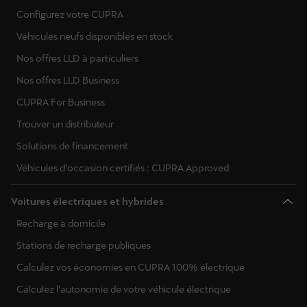
Configurez votre CUPRA
Norvège
Véhicules neufs disponibles en stock
Pologne
Nos offres LLD à particuliers
Portugal
Nos offres LLD Business
CUPRA For Business
Roumanie
Trouver un distributeur
Serbie
Solutions de financement
Suède
Véhicules d’occasion certifiés : CUPRA Approved
Slovénie
Voitures électriques et hybrides
Slovaquie
Recharge à domicile
Stations de recharge publiques
Ukraine
Calculez vos économies en CUPRA 100% électrique
Calculez l'autonomie de votre véhicule électrique