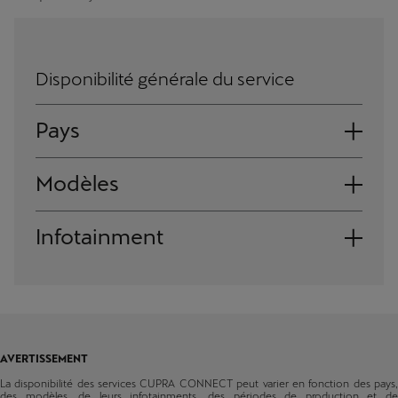
Disponibilité générale du service
Pays
Andorre
Modèles
Albanie
Ateca
Infotainment
Autriche
From production 34/2020
Leon
Bosnie-Herzégovine
Système autoradio
From production 48/2020
Belgique
Leon Sportstourer
Système Navi
From production 48/2020
Bulgarie
AVERTISSEMENT
Formentor
Suisse
La disponibilité des services CUPRA CONNECT peut varier en fonction des pays,
From production 48/2020
des modèles, de leurs infotainments, des périodes de production et de