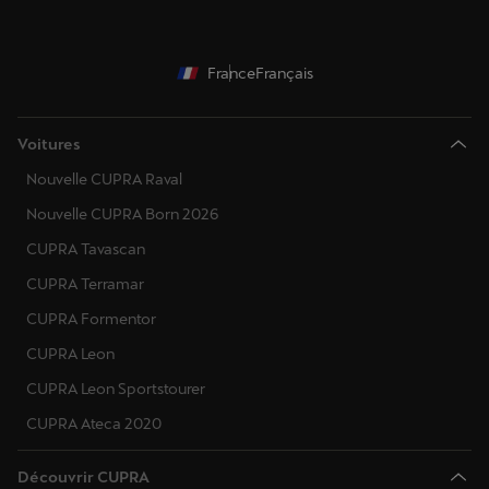
Croatie
France
Français
Hongrie
Irlande
Voitures
Italie
Nouvelle CUPRA Raval
Lituanie
Nouvelle CUPRA Born 2026
CUPRA Tavascan
Luxembourg
CUPRA Terramar
Lettonie
CUPRA Formentor
Monténégro
CUPRA Leon
Macédoine du Nord
CUPRA Leon Sportstourer
CUPRA Ateca 2020
Malte
Découvrir CUPRA
Pays-Bas