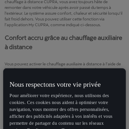
chauffage à distance CUPRA, vous avez toujours hâte de
remonter dans votre véhicule après avoir passé du temps à
l’extérieur. Le système assure confort, chaleur et sécurité lorsqu’il
fait froid dehors. Vous pouvez utiliser cette fonction via
l’application My CUPRA, comme indiqué ci-dessous.
Confort accru grâce au chauffage auxiliaire
à distance
Vous pouvez activer le chauffage auxiliaire à distance à l’aide de
l’application My CUPRA. Cependant, l’utilisation de cette
fonction nécessite que le véhicule soit équipé d’un chauffage
stationnaire. Il s’agit d’un équipement CUPRA en option pour les
Nous respectons votre vie privée
modèles CUPRA Ateca et Leon NF.
Pour améliorer votre expérience, nous utilisons des
Les voitures telles que la CUPRA Leon/Formentor activent le
cookies. Ces cookies nous aident à optimiser votre
système de chauffage automatiquement en fonction de
navigation, vous montrer des offres personnalisées,
l’environnement. Sur l’Ateca, vous devez activer cette fonction
manuellement.
afficher des publicités adaptées à vos intérêts et vous
permettre de partager du contenu sur les réseaux
La fonction permet d’activer le S-Pin pour garantir que personne