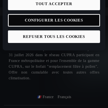
TOUT ACCEPTER
CONFIGURER LES COOKIES
REFUSER TOUS LES COOKIES
*Offre réservée aux particuliers valable du 1er juin au
31 juillet 2026 dans le réseau CUPRA participant en
France métropolitaine et pour l'ensemble de la gamme
CUPRA, sur le forfait "remplacement filtre à pollen".
Offre non cumulable avec toutes autres offres
climatisation.
France
Français