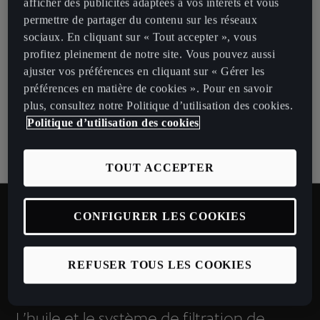
afficher des publicités adaptées à vos intérêts et vous
Réactivité
permettre de partager du contenu sur les réseaux
Les freins de votre CUPRA sont réglés de manière à les rendre
sociaux. En cliquant sur « Tout accepter », vous
plus réactifs.
profitez pleinement de notre site. Vous pouvez aussi
ajuster vos préférences en cliquant sur « Gérer les
Une véritable longévité
préférences en matière de cookies ». Pour en savoir
plus, consultez notre Politique d’utilisation des cookies.
Une stabilité et un bruit réduit. Profitez durablement des
Politique d’utilisation des cookies
performances de votre CUPRA grâce aux pièces d’origine.
TOUT ACCEPTER
CONFIGURER LES COOKIES
UNE FLUIDITÉ À TOUTE
REFUSER TOUS LES COOKIES
ÉPREUVE
L’huile et le système de filtration de