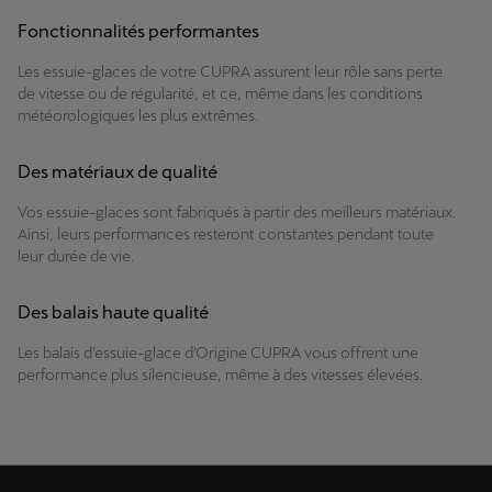
Fonctionnalités performantes
Les essuie-glaces de votre CUPRA assurent leur rôle sans perte
de vitesse ou de régularité, et ce, même dans les conditions
météorologiques les plus extrêmes.
Des matériaux de qualité
Vos essuie-glaces sont fabriqués à partir des meilleurs matériaux.
Ainsi, leurs performances resteront constantes pendant toute
leur durée de vie.
Des balais haute qualité
Les balais d’essuie-glace d’Origine CUPRA vous offrent une
performance plus silencieuse, même à des vitesses élevées.