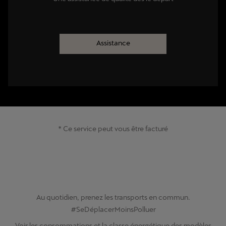
Assistance
* Ce service peut vous être facturé
Au quotidien, prenez les transports en commun.
#SeDéplacerMoinsPolluer
Voir les consommations et la classe énergétique des modèles