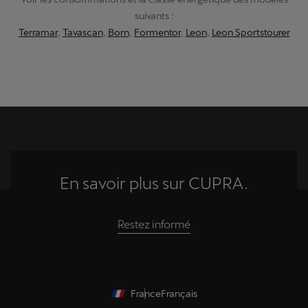
suivants :
Terramar
,
Tavascan
,
Born
,
Formentor
,
Leon
,
Leon Sportstourer
En savoir plus sur CUPRA.
Restez informé
France
Français