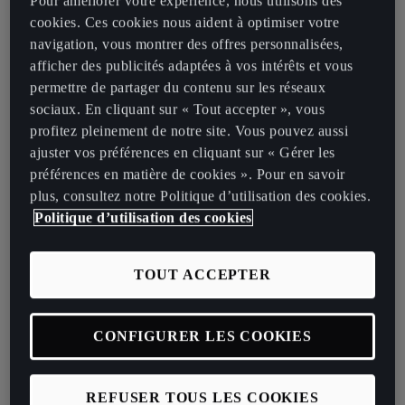
Pour améliorer votre expérience, nous utilisons des
cookies. Ces cookies nous aident à optimiser votre
navigation, vous montrer des offres personnalisées,
VOUS ACCOMPAGNER
afficher des publicités adaptées à vos intérêts et vous
QUAND VOUS EN AVEZ
permettre de partager du contenu sur les réseaux
sociaux. En cliquant sur « Tout accepter », vous
BESOIN
profitez pleinement de notre site. Vous pouvez aussi
Pour que vous ne perdiez jamais le contact avec la route,
nous sommes à vos côtés quoiqu’il arrive.
ajuster vos préférences en cliquant sur « Gérer les
préférences en matière de cookies ». Pour en savoir
plus, consultez notre Politique d’utilisation des cookies.
Politique d’utilisation des cookies
TOUT ACCEPTER
CONFIGURER LES COOKIES
REFUSER TOUS LES COOKIES