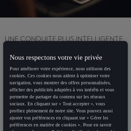
UNE CONDUITE PLUS INTELLIGENTE
Envie d’en savoir plus sur votre volant multifonction ?
Nous respectons votre vie privée
Le volant multifonction est équipé de modules qui vous
Pour améliorer votre expérience, nous utilisons des
permettent de contrôler différentes fonctions sans lâcher le
cookies. Ces cookies nous aident à optimiser votre
volant :
navigation, vous montrer des offres personnalisées,
afficher des publicités adaptées à vos intérêts et vous
contrôler le volume ;
permettre de partager du contenu sur les réseaux
activer et de réinitialiser les vitesses programmées ;
sociaux. En cliquant sur « Tout accepter », vous
activer et désactiver les assistants du régulateur de
profitez pleinement de notre site. Vous pouvez aussi
vitesse (Cruise Control) ;
ajuster vos préférences en cliquant sur « Gérer les
activer et désactiver l’assistant à la conduite
préférences en matière de cookies ». Pour en savoir
(Travel Assist) ;