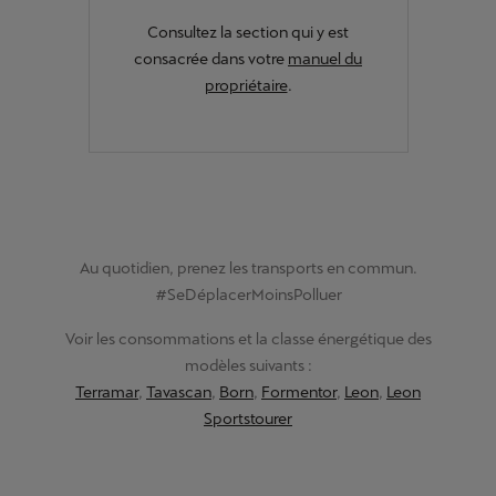
Consultez la section qui y est
consacrée dans votre
manuel du
propriétaire
.
Au quotidien, prenez les transports en commun.
#SeDéplacerMoinsPolluer
Voir les consommations et la classe énergétique des
modèles suivants :
Terramar
,
Tavascan
,
Born
,
Formentor
,
Leon
,
Leon
Sportstourer