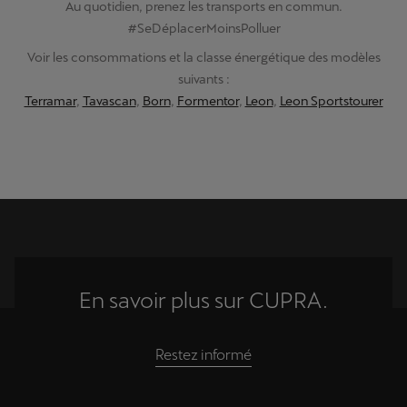
Au quotidien, prenez les transports en commun.
#SeDéplacerMoinsPolluer
Voir les consommations et la classe énergétique des modèles
suivants :
Terramar
,
Tavascan
,
Born
,
Formentor
,
Leon
,
Leon Sportstourer
En savoir plus sur CUPRA.
Restez informé