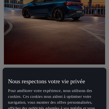
«
La CUPRA Born
change la donne du marché des voitures
Nous respectons votre vie privée
électriques et devient le fer de lance de la transformation de
l’entreprise. Offrant un design sportif, des performances
Pour améliorer votre expérience, nous utilisons des
instantanées et une autonomie de plus de 500km, la CUPRA Born
cookies. Ces cookies nous aident à optimiser votre
contribuera à réduire les émissions mondiales de CO2, et à
navigation, vous montrer des offres personnalisées,
atteindre les objectifs européens. Mais ce n'est pas tout »
, a déclaré
afficher des publicités adaptées à vos intérêts et vous