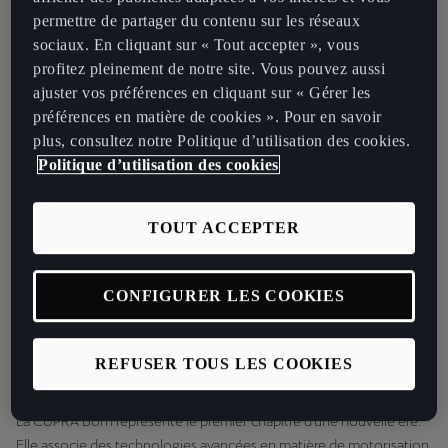
Wayne Griffiths, Président de CUPRA et de SEAT.
« Grâce à sa
permettre de partager du contenu sur les réseaux
sportivité émotionnelle, nous voulons que la prochaine génération
sociaux. En cliquant sur « Tout accepter », vous
de jeunes challengers fasse partie de cette transformation. C'est
profitez pleinement de notre site. Vous pouvez aussi
pourquoi CUPRA utilisera des modèles de vente inédits pour
ajuster vos préférences en cliquant sur « Gérer les
conquérir de nouveaux utilisateurs, et ainsi aider la marque CUPRA
préférences en matière de cookies ». Pour en savoir
à se démarquer. »
plus, consultez notre Politique d’utilisation des cookies.
Politique d’utilisation des cookies
La CUPRA Born se distingue par son design sportif, ses
performances électrisantes et son caractère de challenger non
conventionnel.
TOUT ACCEPTER
Elle ouvre une nouvelle ère pour la marque, et vient compléter le
reste de la gamme CUPRA qui met à profit l'électricité pour
CONFIGURER LES COOKIES
maximiser les performances, à l'instar des variantes hybrides
rechargeables des CUPRA Leon, CUPRA Leon Sportstourer et
CUPRA Formentor.
REFUSER TOUS LES COOKIES
La CUPRA Born représente le premier chapitre d'une nouvelle ère.
Elle associe des technologies avancées en matière de motorisation