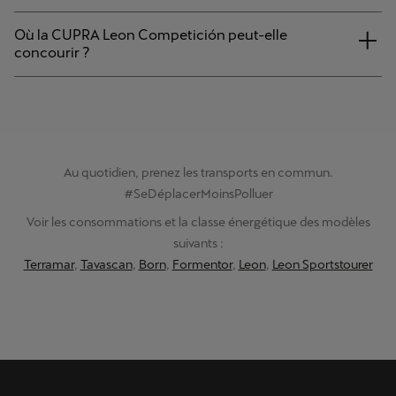
Où la CUPRA Leon Competición peut-elle
concourir ?
Au quotidien, prenez les transports en commun.
#SeDéplacerMoinsPolluer
Voir les consommations et la classe énergétique des modèles
suivants :
Terramar
,
Tavascan
,
Born
,
Formentor
,
Leon
,
Leon Sportstourer