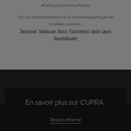
#SeDéplacerMoinsPolluer
Voir les consommations et la classe énergétique des
modèles suivants :
Terramar
,
Tavascan
,
Born
,
Formentor
,
Leon
,
Leon
Sportstourer
En savoir plus sur CUPRA.
Restez informé