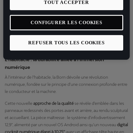
TOUT ACCEPTER
CONFIGURER LES COOKIES
REFUSER TOUS LES COOKIES
L’habitacle : la durabilité alliée à l’immersion
numérique
À l’intérieur de l’habitacle, la Born dévoile une révolution
numérique, fondée sur le principe d’une connexion profonde entre
le conducteur et la machine.
Cette nouvelle
approche de la qualité
se révèle d’emblée dans les
panneaux redessinés des portes avant et arrière, au rendu sculptural
et accueillant. La pièce maîtresse : le système d’infodivertissement
12,9”, alimenté par un nouvel OS Android ainsi qu’un nouveau
digital
cockpit numérique élargi à 10,25’’
avec un affichage tête haute en