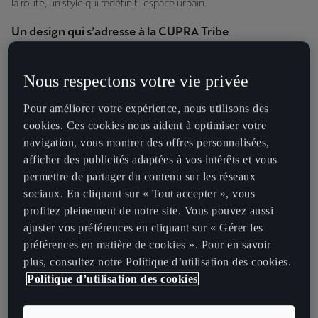
la route, un style qui redéfinit l’espace urbain.
Un design qui s’adresse à la CUPRA Tribe
La première chose qui vous frappe, c’est son caractère. À travers
chaque ligne et chaque détail, l’extérieur canalise l’émotion pure, en
Nous respectons votre vie privée
phase avec l’esprit audacieux du nouvel ADN de la marque. L’avant
distinctif en forme de
nez de requin
souligne les phares
Matrix LED
Pour améliorer votre expérience, nous utilisons des
triangulaires, qui vous offrent une animation lumineuse unique
cookies. Ces cookies nous aident à optimiser votre
avant même que vous n’embarquiez.
navigation, vous montrer des offres personnalisées,
afficher des publicités adaptées à vos intérêts et vous
À l’arrière, le
logo CUPRA illuminé
intégré, niché entre les feux en
permettre de partager du contenu sur les réseaux
3D, accentue l’identité de la voiture et crée une silhouette
sociaux. En cliquant sur « Tout accepter », vous
sophistiquée, reconnaissable jusque dans la nuit.
profitez pleinement de notre site. Vous pouvez aussi
ajuster vos préférences en cliquant sur « Gérer les
Le caractère affirmé de la voiture s’exprime dans chaque élément :
préférences en matière de cookies ». Pour en savoir
le
diffuseur arrière
repensé, ainsi que les nouvelles
jantes en alliage
plus, consultez notre Politique d’utilisation des cookies.
19” et 20”
, associées aux
pneus élargis de 235 mm
pour une
Politique d’utilisation des cookies
meilleure adhérence. L’introduction du
Gris Timanfaya
ajoute une
nouvelle couche métallisée intense à la palette de la carrosserie.