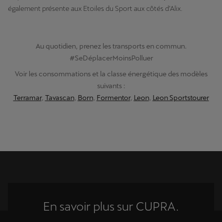
également présente aux Etoiles du Sport aux côtés d’Alix.
Au quotidien, prenez les transports en commun.
#SeDéplacerMoinsPolluer
Voir les consommations et la classe énergétique des modèles
suivants :
Terramar
,
Tavascan
,
Born
,
Formentor
,
Leon
,
Leon Sportstourer
En savoir plus sur CUPRA.