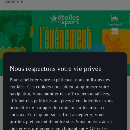
partenaire
Nous respectons votre vie privée
Pour améliorer votre expérience, nous utilisons des
Pour la deuxième année consécutive, CUPRA s’engage auprès des
cookies. Ces cookies nous aident à optimiser votre
Etoiles du Sport. Les deux structures qui partagent les valeurs de
navigation, vous montrer des offres personnalisées,
performances et de dépassement de soi renouvellent leur
afficher des publicités adaptées à vos intérêts et vous
collaboration initiée en 2021.
permettre de partager du contenu sur les réseaux
sociaux. En cliquant sur « Tout accepter », vous
Cette année, CUPRA et les Etoiles du Sport ont décidé de mettre à
profitez pleinement de notre site. Vous pouvez aussi
l’honneur la discipline du Padel. Dès aujourd’hui et jusqu’au jeudi 08
ajuster vos préférences en cliquant sur « Gérer les