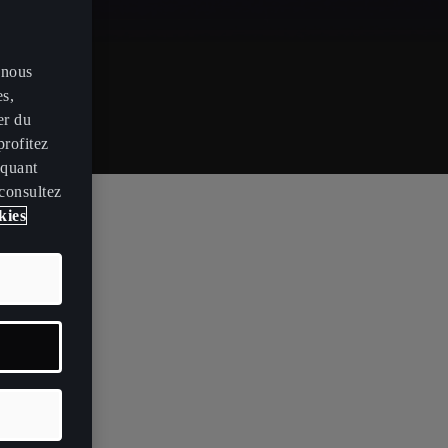
 nous
es,
er du
profitez
iquant
 consultez
kies