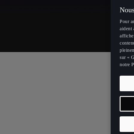
Nous
Pour a
aident 
affiche
contenu
pleinem
sur « G
notre P