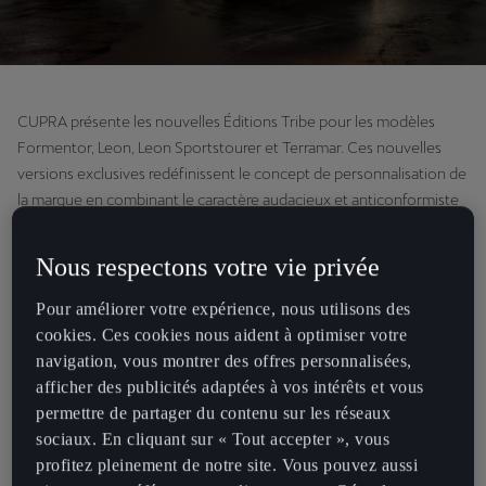
CUPRA présente les nouvelles Éditions Tribe pour les modèles
Formentor, Leon, Leon Sportstourer et Terramar. Ces nouvelles
versions exclusives redéfinissent le concept de personnalisation de
la marque en combinant le caractère audacieux et anticonformiste
de la CUPRA Tribe avec un engagement fort envers l’innovation
durable.
Nous respectons votre vie privée
Les Éditions Tribe sont conçues pour une nouvelle génération de
Pour améliorer votre expérience, nous utilisons des
clients qui recherchent non seulement un design frappant et
cookies. Ces cookies nous aident à optimiser votre
différent, mais exigent également une approche contemporaine et
navigation, vous montrer des offres personnalisées,
visionnaire de la durabilité.
afficher des publicités adaptées à vos intérêts et vous
permettre de partager du contenu sur les réseaux
Cette nouvelle gamme répond à ces deux exigences grâce à une
sociaux. En cliquant sur « Tout accepter », vous
série de mises à jour significatives pour l’extérieur et l’intérieur des
profitez pleinement de notre site. Vous pouvez aussi
véhicules.