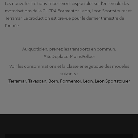
Les nouvelles Éditions Tribe seront disponibles sur l’ensemble des
motorisations de la CUPRA Formentor, Leon, Leon Sportstourer et
Terramar. La production est prévue pour le dernier trimestre de
l’année.
Au quotidien, prenez les transports en commun.
#SeDéplacerMoinsPolluer
Voir les consommations et la classe énergétique des modèles
suivants :
Terramar
,
Tavascan
,
Born
,
Formentor
,
Leon
,
Leon Sportstourer