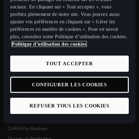
Nouvelle CUPRA Born 2026
sociaux. En cliquant sur « Tout accepter », vous
profitez pleinement de notre site. Vous pouvez aussi
CUPRA Tavascan
ajuster vos préférences en cliquant sur « Gérer les
CUPRA Terramar
préférences en matière de cookies ». Pour en savoir
CUPRA Formentor
plus, consultez notre Politique d’utilisation des cookies.
Politique d’utilisation des cookies
CUPRA Leon
CUPRA Leon Sportstourer
TOUT ACCEPTER
CUPRA Ateca 2020
Découvrir CUPRA
CONFIGURER LES COOKIES
Configurez votre CUPRA
Véhicules neufs disponibles en stock
REFUSER TOUS LES COOKIES
Nos offres LLD à particuliers
Nos offres LLD Business
CUPRA For Business
Trouver un distributeur