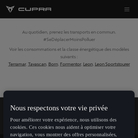
Au quotidien, prenez les transports en commun.
#SeDéplacerMoinsPolluer
Voir les consommations et la classe énergétique des modèles
suivants :
Terramar
,
Tavascan
,
Born
,
Formentor
,
Leon
,
Leon Sportstourer
Nous respectons votre vie privée
Pour améliorer votre expérience, nous utilisons des
cookies. Ces cookies nous aident à optimiser votre
En savoir plus sur CUPRA.
navigation, vous montrer des offres personnalisées,