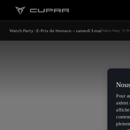
Watch Party : E-Prix de Monaco – samedi 3 mai
Watch Party : E-P
Nous
Pour a
aident 
affiche
contenu
pleinem