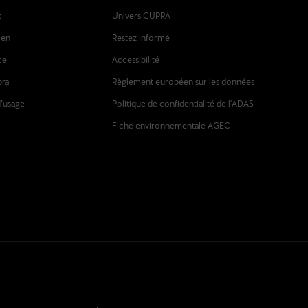
t
Univers CUPRA
ien
Restez informé
ce
Accessibilité
pra
Règlement européen sur les données
d’usage
Politique de confidentialité de l'ADAS
Fiche environnementale AGEC