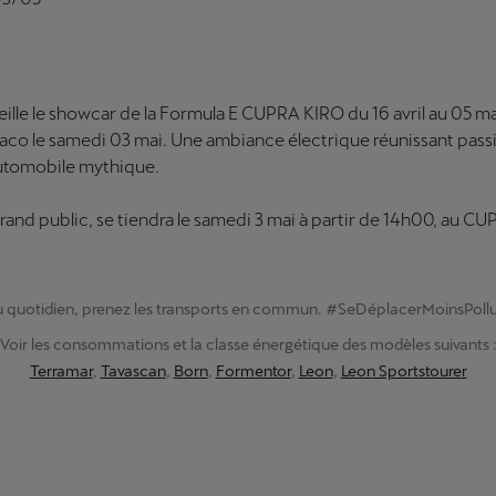
lle le showcar de la Formula E CUPRA KIRO du 16 avril au 05 ma
naco le samedi 03 mai. Une ambiance électrique réunissant pass
utomobile mythique.
and public, se tiendra le samedi 3 mai à partir de 14h00, au CU
 quotidien, prenez les transports en commun. #SeDéplacerMoinsPoll
Voir les consommations et la classe énergétique des modèles suivants 
Terramar
,
Tavascan
,
Born
,
Formentor
,
Leon
,
Leon Sportstourer