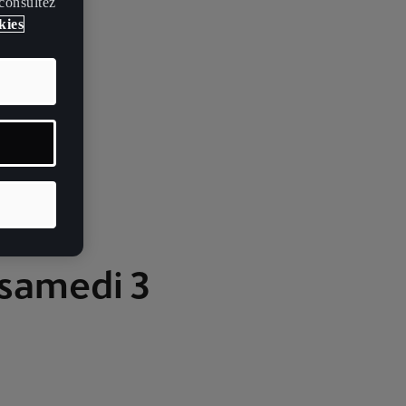
 consultez
kies
 samedi 3