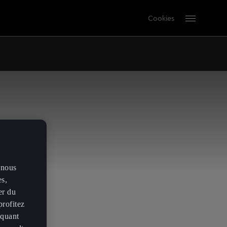
Cookies
 nous
es,
er du
profitez
iquant