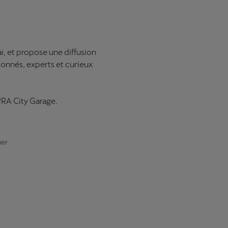
i, et propose une diffusion
ionnés, experts et curieux
PRA City Garage.
uer
: