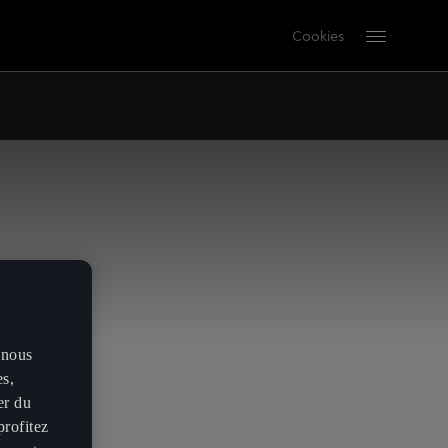
Cookies
 nous
es,
er du
profitez