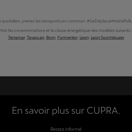
 quotidien, prenez les transports en commun. #SeDéplacerMoinsPoll
Voir les consommations et la classe énergétique des modèles suivants 
Terramar
,
Tavascan
,
Born
,
Formentor
,
Leon
,
Leon Sportstourer
En savoir plus sur CUPRA.
Restez informé