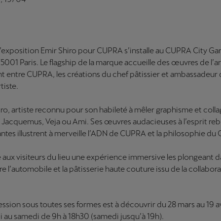
 l’exposition Emir Shiro pour CUPRA s’installe au CUPRA City Gara
5001 Paris. Le flagship de la marque accueille des œuvres de l’art
nt entre CUPRA, les créations du chef pâtissier et ambassadeur
tiste.
iro, artiste reconnu pour son habileté à mêler graphisme et coll
 Jacquemus, Veja ou Ami. Ses œuvres audacieuses à l’esprit reb
antes illustrent à merveille l’ADN de CUPRA et la philosophie d
e aux visiteurs du lieu une expérience immersive les plongeant da
tre l’automobile et la pâtisserie haute couture issu de la collabo
ression sous toutes ses formes est à découvrir du 28 mars au 19 
di au samedi de 9h à 18h30 (samedi jusqu’à 19h).