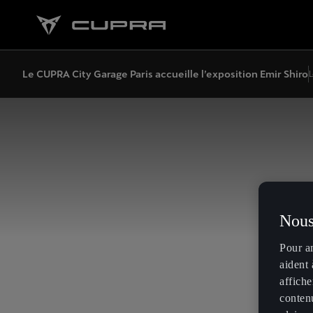
Le CUPRA City Garage Paris accueille l’exposition Emir Shiro
L
Nous
Pour a
aident 
affiche
contenu