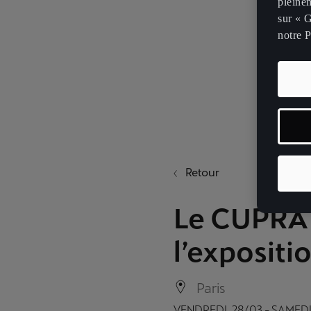
pleinem
sur « G
notre P
Retour
Le CUPRA C
l’expositi
Paris
VENDREDI, 28/03 - SAMEDI