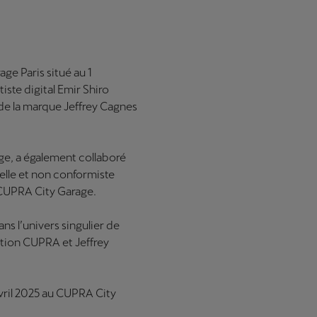
ge Paris situé au 1
iste digital Emir Shiro
 de la marque Jeffrey Cagnes
age, a également collaboré
elle et non conformiste
u CUPRA City Garage.
ns l’univers singulier de
ration CUPRA et Jeffrey
avril 2025 au CUPRA City