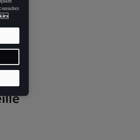
iquant
 consultez
kies
ille