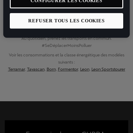
CONFIGURER LES COOKIES
par Jeffrey Cagnes, Chef Pâtissier et Ambassadeur CUPRA, le tout
sur fond de DJ set mémorable.
La prochaine édition à ne pas louper aura lieu le 24 juin !
REFUSER TOUS LES COOKIES
Au quotidien, prenez les transports en commun.
#SeDéplacerMoinsPolluer
Voir les consommations et la classe énergétique des modèles
suivants :
Terramar
,
Tavascan
,
Born
,
Formentor
,
Leon
,
Leon Sportstourer