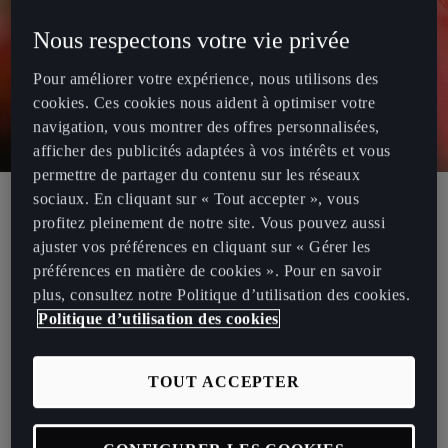
Nous respectons votre vie privée
Pour améliorer votre expérience, nous utilisons des
cookies. Ces cookies nous aident à optimiser votre
navigation, vous montrer des offres personnalisées,
afficher des publicités adaptées à vos intérêts et vous
permettre de partager du contenu sur les réseaux
sociaux. En cliquant sur « Tout accepter », vous
Retour
profitez pleinement de notre site. Vous pouvez aussi
ajuster vos préférences en cliquant sur « Gérer les
Runing Flan Club du 15 Mai
préférences en matière de cookies ». Pour en savoir
plus, consultez notre Politique d’utilisation des cookies.
Paris
Politique d’utilisation des cookies
JEUDI, 15/05 - MARDI, 24/06
Fort de son succès, le Running Flan Club débarque au CUPRA City
TOUT ACCEPTER
Garage : un concept original mêlant course à pied, musique, et
bien sûr...une bonne part de flan. ​Après une session de running en
groupe, place à la dégustation des meilleurs flans de Paris, signés