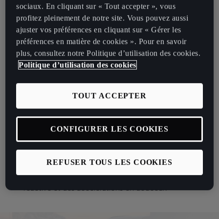
sociaux. En cliquant sur « Tout accepter », vous
gestionnaires de flotte sans compromettre les priorités
profitez pleinement de notre site. Vous pouvez aussi
environnementales et financières.
ajuster vos préférences en cliquant sur « Gérer les
Une puissance flexible et durable
préférences en matière de cookies ». Pour en savoir
plus, consultez notre Politique d’utilisation des cookies.
Le système hybride rechargeable du CUPRA Terramar est conçu
Politique d’utilisation des cookies
pour réduire les émissions et optimiser la consommation de
carburant, s’alignant sur les objectifs de durabilité tout en maîtrisant
les coûts de fonctionnement.
TOUT ACCEPTER
Autonomie électrique :
roulez jusqu’à 100 km en
mode électrique pour les trajets urbains ou les zones
CONFIGURER LES COOKIES
à faibles émissions.
Polyvalence hybride :
combinez la puissance
électrique et essence pour les trajets plus longs.
REFUSER TOUS LES COOKIES
Puissance :
jusqu’à 272 ch pour une tenue de route
réactive et des accélérations en douceur.