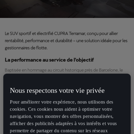
Le SUV sportif et électrifié CUPRA Terramar, conçu pour allier
rentabilité, performance et durabilité – une solution idéale pour les
gestionnaires de flotte.
La performance au service de l’objectif
Baptisée en hommage au circuit historique près de Barcelone, le
CUPRA Terramar se positionne comme un choix de premier plan
sur le marché en plein essor des SUV. Il combine une technologie
Nous respectons votre vie privée
hybride avancée avec des capacités de conduite dynamiques,
conçue pour offrir à la fois efficacité et expérience agréable au
Pour améliorer votre expérience, nous utilisons des
volant.
cookies. Ces cookies nous aident à optimiser votre
navigation, vous montrer des offres personnalisées,
Que vous recherchiez des véhicules de flotte pour vos trajets
afficher des publicités adaptées à vos intérêts et vous
urbains, pour des voyages longue distance, ou un mélange des
permettre de partager du contenu sur les réseaux
deux, le CUPRA Terramar s’adapte aux besoins de tous les