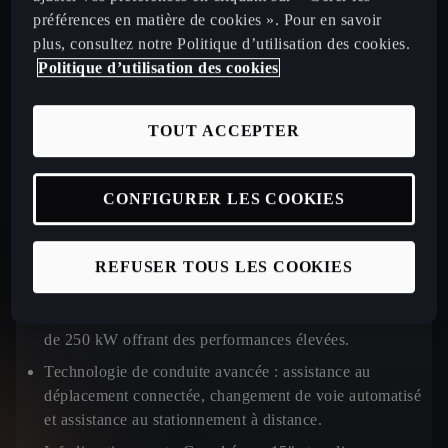
préférences en matière de cookies ». Pour en savoir
plus, consultez notre Politique d’utilisation des cookies.
Politique d’utilisation des cookies
TAVASCAN
TOUT ACCEPTER
CONFIGURER LES COOKIES
Design saisissant :
phares LED matrix, console centrale
et aérateurs au design épuré.
Autonomie électrique
: jusqu’à 552 km avec une
REFUSER TOUS LES COOKIES
batterie de 77 kWh.
Performance :
Transmission intégrale à double moteur
de 250 kW offrant des performances élevées.
Technologie de conduite avancée :
assistance au
déplacement connectée, changement de voie automatisé
et assistance au stationnement à distance.