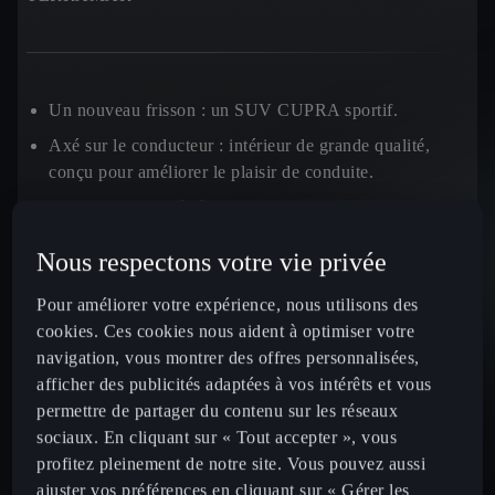
Un nouveau frisson
: un SUV CUPRA sportif.
Axé sur le conducteur :
intérieur de grande qualité,
conçu pour améliorer le plaisir de conduite.
Assistance avancée à la conduite :
technologie de
conduite semi-autonome et aide au stationnement
Nous respectons votre vie privée
avancée.
Dernières technologies :
affichage tête haute sur pare-
Pour améliorer votre expérience, nous utilisons des
brise, éclairage intelligent, CAR2X, chauffage de
cookies. Ces cookies nous aident à optimiser votre
stationnement et CUPRA CONNECT.
navigation, vous montrer des offres personnalisées,
afficher des publicités adaptées à vos intérêts et vous
Hybride électrique :
plus de 100 km d’autonomie
permettre de partager du contenu sur les réseaux
électrique, pour une conduite économique et une
sociaux. En cliquant sur « Tout accepter », vous
réduction de vos coûts de fonctionnement.
profitez pleinement de notre site. Vous pouvez aussi
ajuster vos préférences en cliquant sur « Gérer les