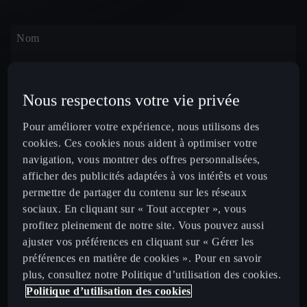
Nom
Nous respectons votre vie privée
Prénom
Pour améliorer votre expérience, nous utilisons des
cookies. Ces cookies nous aident à optimiser votre
navigation, vous montrer des offres personnalisées,
afficher des publicités adaptées à vos intérêts et vous
Adresse e-mail
permettre de partager du contenu sur les réseaux
sociaux. En cliquant sur « Tout accepter », vous
profitez pleinement de notre site. Vous pouvez aussi
En indiquant votre adresse email, vous serez tenu informé
ajuster vos préférences en cliquant sur « Gérer les
des différentes étapes de commercialisation de la CUPRA
préférences en matière de cookies ». Pour en savoir
Raval batterie standard, prévue en septembre 2026.
plus, consultez notre Politique d’utilisation des cookies.
Politique d’utilisation des cookies
Numéro de téléphone (Facultatif)