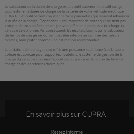
Le calculateur de la durée de charge est un outil purement indicatif conçu
pour estimer la durée de charge de la batterie de votre véhicule électrique
CUPRA. Cet outil permet d'ajuster certains paramètres qui peuvent influencer
la durée de la charge. Cependant, il est important de noter qu'il ne tient pas
compte de tous les facteurs qui peuvent affecter le processus de charge du
véhicule sélectionné. Par conséquent, les résultats fournis par le calculateur
de temps de charge ne doivent pas être interprétés comme des valeurs
exactes, mais plutôt comme une estimation approximative.
Une station de recharge peut offrir une puissance supérieure à celle que la
voiture est conçue pour supporter. Toutefois, le système de gestion de la
charge du véhicule optimise l'apport de puissance en fonction de l'état de
charge et des conditions thermiques.
En savoir plus sur CUPRA.
Restez informé