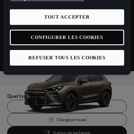
9
5
km
TOUT ACCEPTER
CONFIGURER LES COOKIES
REFUSER TOUS LES COOKIES
Quel type de chargeur utilisez-vous ?
Chargeur domestique
Chargeur mural
Station de recharge