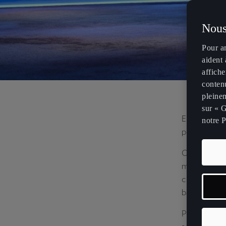
Nous
Pour a
aident 
affiche
contenu
pleinem
sur « G
Entretenir la
notre P
performance
Chez CUPRA, 
minimiser la
charge et de
batterie.
Pour plus de