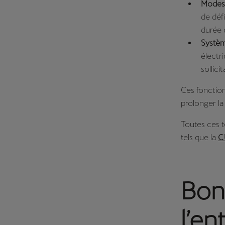
Modes 
de déf
durée d
Systèm
électri
sollici
Ces fonction
prolonger la 
Toutes ces t
tels que la
C
Bon
l’en