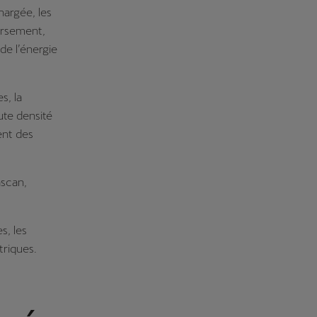
hargée, les
versement,
de l’énergie
s, la
ute densité
sent des
scan,
s, les
triques.