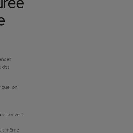
urée
e
mances
t des
rique, on
erie peuvent
duit même