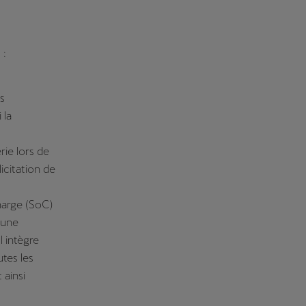
 :
es
 la
rie lors de
licitation de
 charge (SoC)
 une
l intègre
utes les
 ainsi