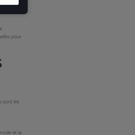
tterie,
 cette
ir
nelles pour
s
e sont les
anode et la