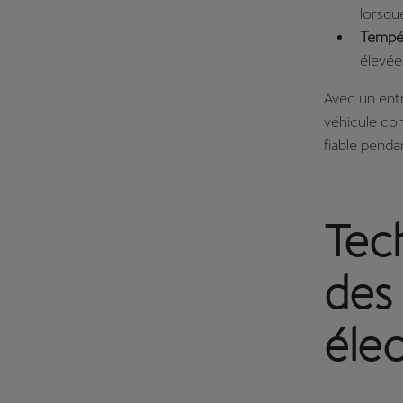
lorsque
Tempé
élevées
Avec un entr
véhicule con
fiable pend
Tec
des 
élec