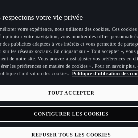
 respectons votre vie privée
méliorer votre expérience, nous utilisons des cookies. Ces cookies
à optimiser votre navigation, vous montrer des offres personnalisé
r des publicités adaptées à vos intérêts et vous permettre de partag
 sur les réseaux sociaux. En cliquant sur « Tout accepter », vous 
ent de notre site. Vous pouvez aussi ajuster vos préférences en cl
érer les préférences en matière de cookies ». Pour en savoir plus,
 batterie d’une voiture électrique est essentiel pour garantir des
olitique d’utilisation des cookies.
Politique d’utilisation des coo
s optimales et une longue durée de vie.
TOUT ACCEPTER
nos voitures électriques sont conçues selon des critères strict
 dégradation de la batterie, offrant des systèmes avancés de ges
 la décharge qui maximisent la durée de vie et les performances
CONFIGURER LES COOKIES
 tranquillité d’esprit, nous proposons également une garantie le
REFUSER TOUS LES COOKIES