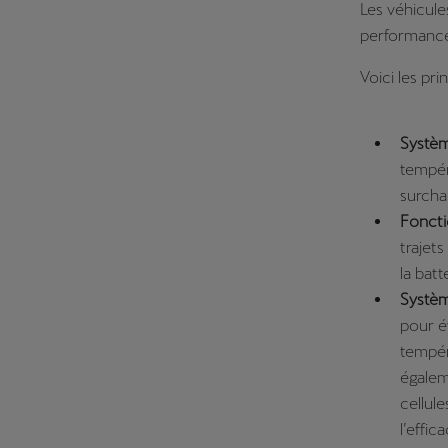
Les véhicul
performances
Voici les pr
Systèm
tempéra
surcha
Foncti
trajets
la batt
Systèm
pour é
tempér
égalem
cellul
l’effic