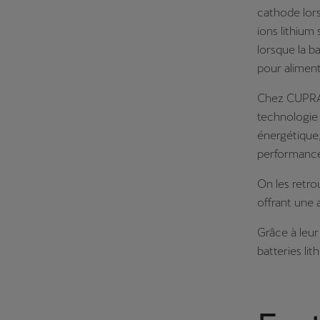
cathode lors
ions lithium
lorsque la b
pour aliment
Chez CUPRA, 
technologie 
énergétique, 
performance
On les retr
offrant une 
Grâce à leur
batteries lit