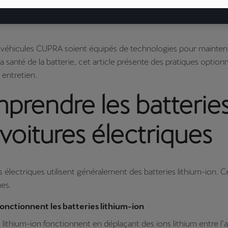
 ans ou 160 000 kilomètres pour nos véhicules électriques à ba
 une capacité résiduelle de la batterie d’au moins 70 % pendant
s véhicules CUPRA soient équipés de technologies pour mainten
a santé de la batterie, cet article présente des pratiques option
 entretien.
prendre les batterie
voitures électriques
s électriques utilisent généralement des batteries lithium-ion. C
es.
nctionnent les batteries lithium-ion
s lithium-ion fonctionnent en déplaçant des ions lithium entre l’