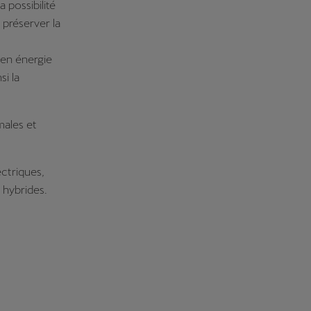
 possibilité
 préserver la
e en énergie
si la
males et
ctriques,
 hybrides.