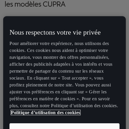
les modèles CUPRA
Le freinage régénératif améliore l’efficacité énergétique en
convertissant l’énergie du freinage en énergie électrique, qui
Nous respectons votre vie privée
recharge la batterie du véhicule.
Pour améliorer votre expérience, nous utilisons des
Les principaux avantages du freinage régénératif dans les véhicules
cookies. Ces cookies nous aident à optimiser votre
CUPRA comprennent :
navigation, vous montrer des offres personnalisées,
Autonomie prolongée
: la récupération de l’énergie
afficher des publicités adaptées à vos intérêts et vous
cinétique augmente considérablement l’autonomie
permettre de partager du contenu sur les réseaux
sociaux. En cliquant sur « Tout accepter », vous
électrique, notamment en circulation urbaine.
profitez pleinement de notre site. Vous pouvez aussi
L’utilisation de niveaux de freinage régénératif plus
ajuster vos préférences en cliquant sur « Gérer les
élevés en ville optimise l’efficacité, prolongeant ainsi
préférences en matière de cookies ». Pour en savoir
l’autonomie des véhicules électriques comme la
plus, consultez notre Politique d’utilisation des cookies.
CUPRA Born.
Politique d’utilisation des cookies
Usure réduite des freins
: les systèmes de freinage
régénératif allègent la charge sur les freins