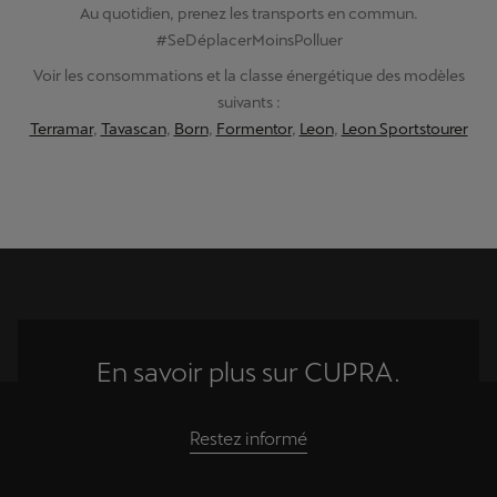
Au quotidien, prenez les transports en commun.
#SeDéplacerMoinsPolluer
Voir les consommations et la classe énergétique des modèles
suivants :
Terramar
,
Tavascan
,
Born
,
Formentor
,
Leon
,
Leon Sportstourer
En savoir plus sur CUPRA.
Restez informé