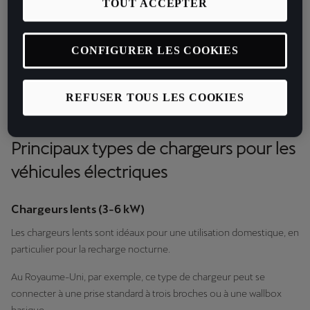
TOUT ACCEPTER
électrique.
La recharge de votre CUPRA est conçue pour s’adapter à vos
CONFIGURER LES COOKIES
besoins, où que vous soyez. Les bornes ultra-rapides des stations-
service autoroutières vous permettent de recharger rapidement
lorsque vous avez besoin d’un appoint immédiat. Vous pouvez
REFUSER TOUS LES COOKIES
également recharger votre CUPRA pendant la nuit, à tout moment.
Principaux types de chargeurs pour les
véhicules électriques
Chargeurs lents (3-6 kW)
Les chargeurs lents sont idéaux pour une utilisation domestique, en
particulier pour la recharge nocturne.
Au Royaume-Uni, par exemple, ce type de chargeur peut se
connecter à une prise standard à trois broches ou à une wallbox