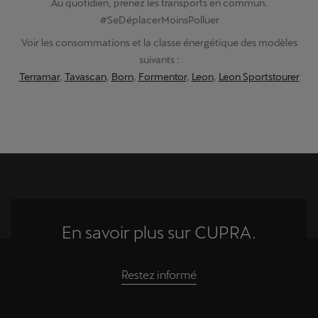
Au quotidien, prenez les transports en commun.
#SeDéplacerMoinsPolluer
Voir les consommations et la classe énergétique des modèles
suivants :
Terramar
,
Tavascan
,
Born
,
Formentor
,
Leon
,
Leon Sportstourer
En savoir plus sur CUPRA.
Restez informé