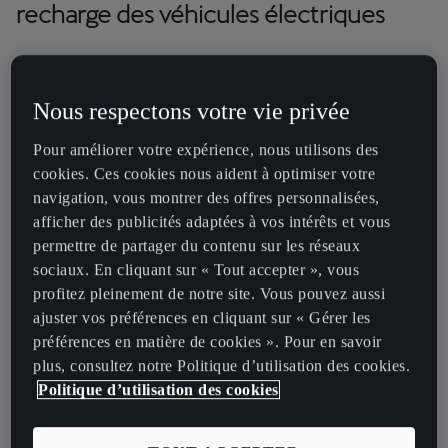
recharge des véhicules électriques
Recharger un véhicule électrique et faire le plein d’une voiture
essence ou diesel traditionnelle sont deux choses bien différentes.
Nous respectons votre vie privée
Il est ici question de recharger la batterie à l’aide d’électricité qui
peut provenir de votre domicile ou d’une station de recharge
Pour améliorer votre expérience, nous utilisons des
publique. Décomposons cela :
cookies. Ces cookies nous aident à optimiser votre
navigation, vous montrer des offres personnalisées,
Niveaux de recharge
: les chargeurs sont classés en
afficher des publicités adaptées à vos intérêts et vous
fonction de leur puissance, ce qui signifie que les
permettre de partager du contenu sur les réseaux
temps de recharge varient.
sociaux. En cliquant sur « Tout accepter », vous
Types de connecteurs et compatibilité
: les véhicules
profitez pleinement de notre site. Vous pouvez aussi
électriques utilisent des connecteurs spécifiques, il
ajuster vos préférences en cliquant sur « Gérer les
est donc important d’associer les câbles de recharge
préférences en matière de cookies ». Pour en savoir
de votre voiture à une prise compatible.
plus, consultez notre Politique d’utilisation des cookies.
Vitesses de recharge
: le temps nécessaire pour
Politique d’utilisation des cookies
recharger votre voiture électrique dépend du type de
chargeur et des spécifications de votre véhicule