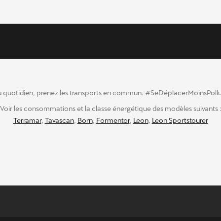
 quotidien, prenez les transports en commun. #SeDéplacerMoinsPoll
Voir les consommations et la classe énergétique des modèles suivants 
Terramar
,
Tavascan
,
Born
,
Formentor
,
Leon
,
Leon Sportstourer