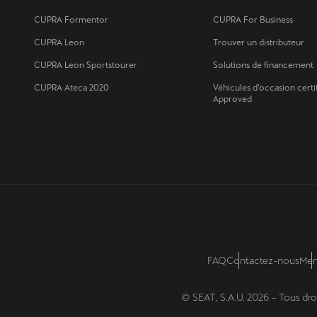
CUPRA Formentor
CUPRA For Business
CUPRA Leon
Trouver un distributeur
CUPRA Leon Sportstourer
Solutions de financement
CUPRA Ateca 2020
Véhicules d’occasion certi
Approved
FAQ
Contactez-nous
Men
© SEAT, S.A.U. 2026 – Tous dro