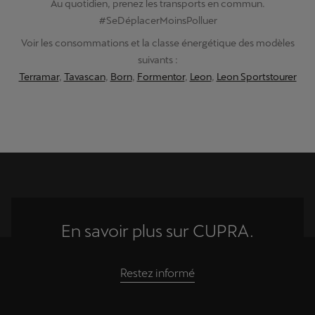
Au quotidien, prenez les transports en commun.
#SeDéplacerMoinsPolluer
Voir les consommations et la classe énergétique des modèles
suivants :
Terramar
,
Tavascan
,
Born
,
Formentor
,
Leon
,
Leon Sportstourer
En savoir plus sur CUPRA.
Restez informé