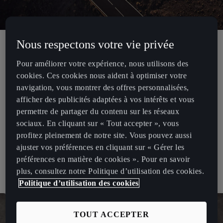
Nous respectons votre vie privée
Une raison de plus de posséder une
Pour améliorer votre expérience, nous utilisons des
cookies. Ces cookies nous aident à optimiser votre
CUPRA.
navigation, vous montrer des offres personnalisées,
afficher des publicités adaptées à vos intérêts et vous
Véhicule de courtoisie
permettre de partager du contenu sur les réseaux
sociaux. En cliquant sur « Tout accepter », vous
Si votre CUPRA doit rester chez l’un de nos concessionnaires pour
profitez pleinement de notre site. Vous pouvez aussi
des réparations demandant une immobilisation d’une durée
ajuster vos préférences en cliquant sur « Gérer les
supérieure à 24 heures, vous pourrez emprunter un véhicule de
préférences en matière de cookies ». Pour en savoir
courtoisie. Un véhicule de courtoisie vous est également prêté en
plus, consultez notre Politique d’utilisation des cookies.
cas d’accident, que votre CUPRA soit remorquée ou non.
Politique d’utilisation des cookies
TOUT ACCEPTER