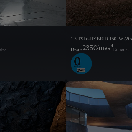
1.5 TSI e-HYBRID 150kW (20
4
235
€/mes
ales
Desde
Entrada: 1