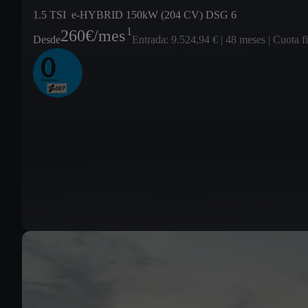
1.5 TSI e-HYBRID 150kW (204 CV) DSG 6
1
260
€/mes
Desde
Entrada: 9.524,94 € | 48 meses | Cuota f