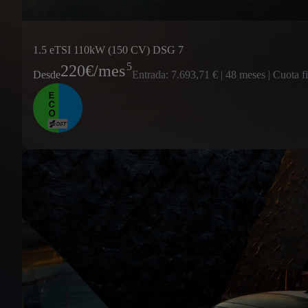
1.5 eTSI 110kW (150 CV) DSG 7
5
220
€/mes
Desde
Entrada: 7.693,71 € | 48 meses | Cuota f