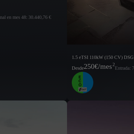
inal en mes 48: 30.440,76 €
1.5 eTSI 110kW (150 CV) DSG
2
250
€/mes
Desde
Entrada: 7