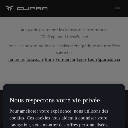
Au quotidien, prenez les transports en commun.
#SeDéplacerMoinsPolluer
Voir les consommations et la classe énergétique des modèles
suivants :
Terramar
,
Tavascan
,
Born
,
Formentor
,
Leon
,
Leon Sportstourer
Nous respectons votre vie privée
Pour améliorer votre expérience, nous utilisons des
cookies. Ces cookies nous aident à optimiser votre
En savoir plus sur CUPRA.
navigation, vous montrer des offres personnalisées,