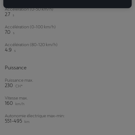
Accélération (0-50 km/h)
2.7
s
Accélération (0-100 km/h)
7.0
s
Accélération (80-120 km/h)
4.9
s
Puissance
Puissance max.
230
CH*
Vitesse max.
160
km/h
Autonomie électrique max-min:
551-495
km