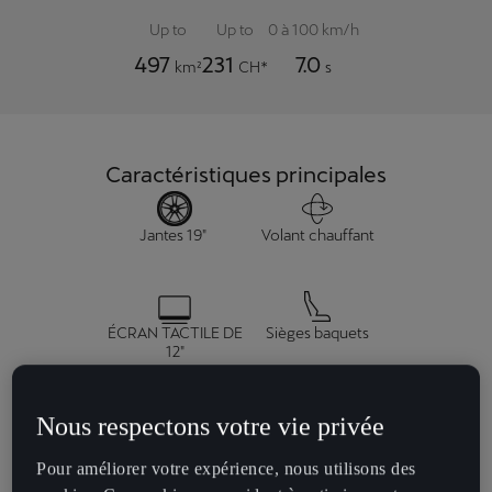
Up to
Up to
0 à 100 km/h
497
231
7.0
km²
CH*
s
Caractéristiques principales
Jantes 19"
Volant chauffant
ÉCRAN TACTILE DE
Sièges baquets
12"
Nous respectons votre vie privée
Climatronic 2 zones
Éclairage
Pour améliorer votre expérience, nous utilisons des
d'ambiance